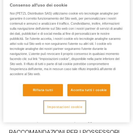
Consenso all'uso dei cookie
Noi (PETZL Distribution SAS) utilizziamo cookie e/o tecnologie analoghe per
garantire il corretto funzionamento del Sito web, per personalizzare i nostri
contenuti e annunci e analizzare il traffico. Condividiamo, inoltre, informazioni
Nell’ambito della nostra politica di miglioramento continuo
sulla navigazione dell’utente sul Sito web con i nostri partner di servizi di analisi
dei prodotti e di soddisfazione dei clienti, e come misura
dei dati, pubblicitari e di social media al fine di personalizzare le nostre
precauzionale, aggiorniamo i prodotti NAJA (G004AA00) e
pubblicità. Se l’utente accetta, i nostri cookie e/o tecnologie analoghe saranno
EJECT (G001AA00). Vogliamo che i possessori di NAJA e
attivi solo sul Sito web e non seguiranno l’utente su altri siti. I cookie e/o
EJECT mettano in atto le nostre raccomandazioni (vedi
tecnologie analoghe dei nostri partner seguiranno l’utente durante la
sotto).
navigazione. L’utente può revocare il proprio consenso in qualsiasi momento
facendo clic sul link “Impostazioni cookie”, disponibile nella parte inferiore del
Sito web. Il rifiuto di tutti o parte di tali cookie potrebbe compromettere
MIGLIORAMENTO DEI PRODOTTI DI SERIE
l’esperienza dell’utente, ma in nessun caso tale rifiuto impedirà all’utente di
accedere al Sito web.
=> Questi prodotti saranno assemblati con
una vite
pretrattata con TUFLOK®
.
=> Abbiamo aumentato
la coppia di serraggio a 4 Nm
Rifiuta tutti
Accetta tutti i cookie
(invece di 3 Nm).
I prodotti saranno ora contrassegnati con questa nuova
Impostazioni cookie
coppia di serraggio.
I prodotti forniti a partire da aprile 2025 (numeri di serie
25Dxxxxxxxxxx) beneficeranno di questi aggiornamenti.