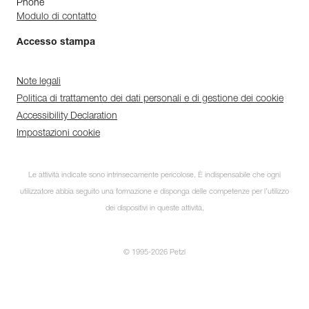
Phone
Modulo di contatto
Accesso stampa
Note legali
Politica di trattamento dei dati personali e di gestione dei cookie
Accessibility Declaration
Impostazioni cookie
Le attività indicate sono intrinsecamente pericolose. È indispensabile che ogni
utilizzatore abbia seguito una formazione e disponga delle competenze per l’utilizzo
dei dispositivi in queste attività.
© 1995-2026 Petzl