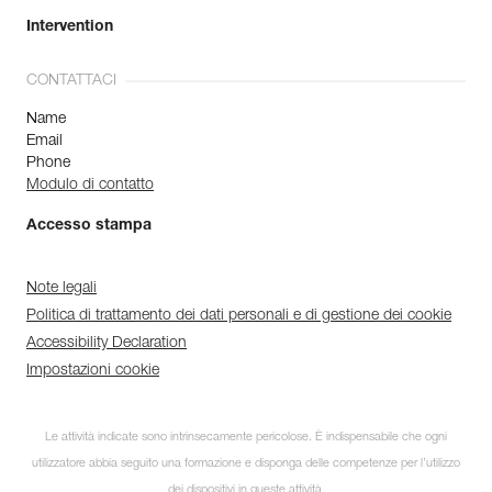
Intervention
CONTATTACI
Name
Email
Phone
Modulo di contatto
Accesso stampa
Note legali
Politica di trattamento dei dati personali e di gestione dei cookie
Accessibility Declaration
Impostazioni cookie
Le attività indicate sono intrinsecamente pericolose. È indispensabile che ogni
utilizzatore abbia seguito una formazione e disponga delle competenze per l’utilizzo
dei dispositivi in queste attività.