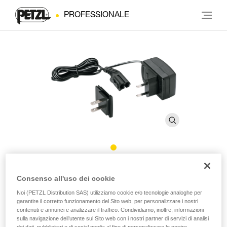
PROFESSIONALE
Caricatore rapido
Consenso all'uso dei cookie
Noi (PETZL Distribution SAS) utilizziamo cookie e/o tecnologie analoghe per
Caricatore rete rapido per batteria ricaricabile R2
garantire il corretto funzionamento del Sito web, per personalizzare i nostri
contenuti e annunci e analizzare il traffico. Condividiamo, inoltre, informazioni
sulla navigazione dell’utente sul Sito web con i nostri partner di servizi di analisi
Caricatore rete rapido compatibile EUR/US, destinato alla