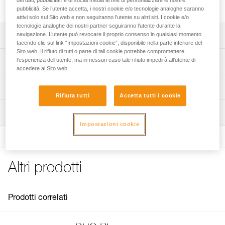
dei dati, pubblicitari e di social media al fine di personalizzare le nostre
carica della batteria ricaricabile R2.
pubblicità. Se l’utente accetta, i nostri cookie e/o tecnologie analoghe saranno
attivi solo sul Sito web e non seguiranno l’utente su altri siti. I cookie e/o
tecnologie analoghe dei nostri partner seguiranno l’utente durante la
navigazione. L’utente può revocare il proprio consenso in qualsiasi momento
Descrizione
facendo clic sul link “Impostazioni cookie”, disponibile nella parte inferiore del
Sito web. Il rifiuto di tutti o parte di tali cookie potrebbe compromettere
Alimentazione rete compatibile 100/240 V EUR/US.
l’esperienza dell’utente, ma in nessun caso tale rifiuto impedirà all’utente di
Specifiche tecniche
accedere al Sito web.
Compatibile con le batterie ricaricabili R2, ACCU 2 e
ACCU 4 ULTRA.
Peso: 145 g
Informazioni tecniche
Tempo di carica:
Rifiuta tutti
Accetta tutti i cookie
Certificazione(i): CE, UKCA
Libretto d'uso
- batteria ricaricabile R2 e ACCU 2: 4 ore,
Prodotto fornito con presa di rete intercambiabile con
Ispezione
Scarica il pdf technical-notice-chargeur-rapide-1
- batteria ricaricabile ACCU 4 ULTRA: 6 ore.
standard Europa e Nord America
Scarica il pdf DUO PRO ACCESSORIES COMPATIBILITY
Impostazioni cookie
Indicatore luminoso di fine carica.
Scarica il pdf DUO SPORT ACCESSORIES
Dettagli codice
COMPATIBILITY
Codice : E55800
Dichiarazione di conformità
Altri prodotti
Garanzia : 3 anni
Scarica il pdf UE-Declaration-E55800-CHARGEUR-
Confezione : 1
RAPIDE
Scarica il pdf UKCA-Declaration-E55800-CHARGEUR
Prodotti correlati
RAPIDE
FAQ
FAQ