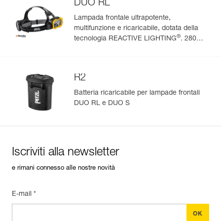
DUO RL
See all technical content
Lampada frontale ultrapotente,
multifunzione e ricaricabile, dotata della
Gestisci e controlla facilmente i tuoi DPI
®
tecnologia REACTIVE LIGHTING
. 2800
lumen
Aggiungi un prodotto Petzl semplicemente scansionando il
suo datamatrix: tutte le informazioni sul prodotto saranno
compilate automaticamente.
R2
Importa ed esporta facilmente i dati dei tuoi DPI esistenti.
Batteria ricaricabile per lampade frontali
Visualizza lo storico di un prodotto dalla sua data di
DUO RL e DUO S
produzione.
Per saperne di più
Iscriviti alla newsletter
e rimani connesso alle nostre novità
E-mail *