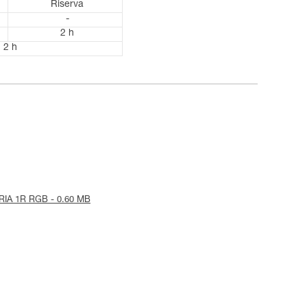
Riserva
-
2 h
2 h
RIA 1R RGB - 0.60 MB