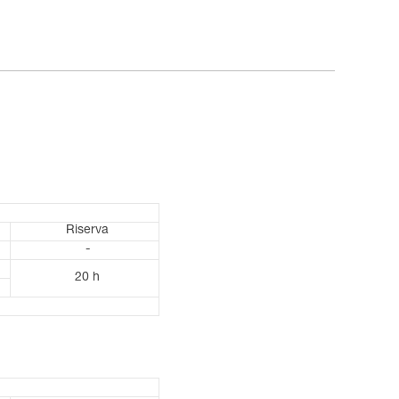
Riserva
-
20 h