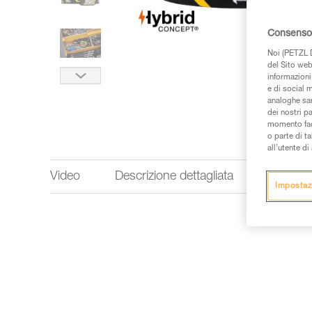
Consenso 
Noi (PETZL D
del Sito web,
informazioni 
e di social m
analoghe sar
dei nostri p
momento facen
o parte di t
all’utente d
Video
Descrizione dettagliata
Perform
Impostaz