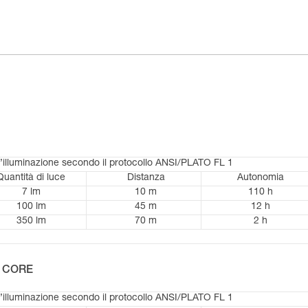
d’illuminazione secondo il protocollo ANSI/PLATO FL 1
Quantità di luce
Distanza
Autonomia
7 lm
10 m
110 h
100 lm
45 m
12 h
350 lm
70 m
2 h
le CORE
d’illuminazione secondo il protocollo ANSI/PLATO FL 1