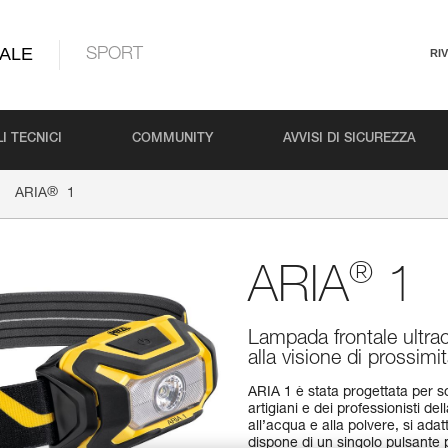
ALE
SPORT
RI
I TECNICI
COMMUNITY
AVVISI DI SICUREZZA
®
ARIA
1
®
ARIA
1
Lampada frontale ultra
alla visione di prossim
ARIA 1 è stata progettata per s
artigiani e dei professionisti 
all’acqua e alla polvere, si adat
dispone di un singolo pulsante p