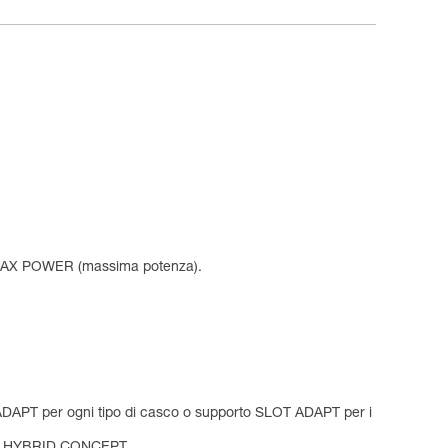
e MAX POWER (massima potenza).
T ADAPT per ogni tipo di casco o supporto SLOT ADAPT per i
zione HYBRID CONCEPT,