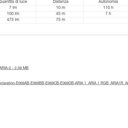
Quantità di luce
Distanza
Autonomia
7 lm
10 m
110 h
100 lm
45 m
7 h
475 lm
75 m
e-ARIA-2 - 2.59 MB
E-Declaration-E069AB-E069BB-E069CB-E069DB-ARIA 1_ARIA 1 RGB_ARIA1R_A