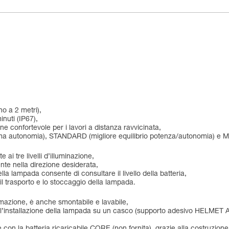
no a 2 metri),
inuti (IP67),
e confortevole per i lavori a distanza ravvicinata,
ssima autonomia), STANDARD (migliore equilibrio potenza/autonomia) 
i tre livelli d’illuminazione,
nte nella direzione desiderata,
la lampada consente di consultare il livello della batteria,
il trasporto e lo stoccaggio della lampada.
temazione, è anche smontabile e lavabile,
ire l’installazione della lampada su un casco (supporto adesivo HELME
e con la batteria ricaricabile CORE (non fornita), grazie alla costru