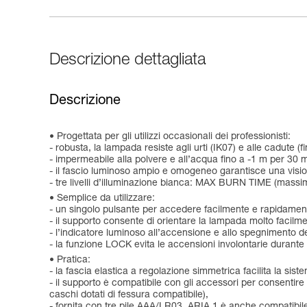
Descrizione dettagliata
Descrizione
Progettata per gli utilizzi occasionali dei professionisti:
- robusta, la lampada resiste agli urti (IK07) e alle cadute (fi
- impermeabile alla polvere e all’acqua fino a -1 m per 30 m
- il fascio luminoso ampio e omogeneo garantisce una vision
- tre livelli d’illuminazione bianca: MAX BURN TIME (ma
Semplice da utilizzare:
- un singolo pulsante per accedere facilmente e rapidamente a
- il supporto consente di orientare la lampada molto facilme
- l’indicatore luminoso all’accensione e allo spegnimento del
- la funzione LOCK evita le accensioni involontarie durante 
Pratica:
- la fascia elastica a regolazione simmetrica facilita la sis
- il supporto è compatibile con gli accessori per consent
caschi dotati di fessura compatibile),
- fornita con tre pile AAA/LR03, ARIA 1 è anche compatibil