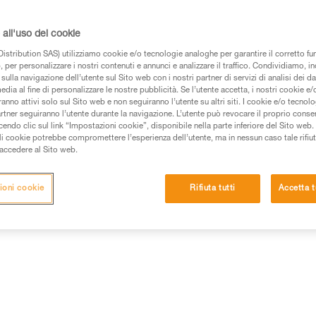
luminoso ampio e omogeneo gara
può essere portata sulla testa, i
attacchi disponibili come access
all'uso dei cookie
Leggi..
istribution SAS) utilizziamo cookie e/o tecnologie analoghe per garantire il corretto f
 per personalizzare i nostri contenuti e annunci e analizzare il traffico. Condividiamo, in
sulla navigazione dell’utente sul Sito web con i nostri partner di servizi di analisi dei dat
Trova un rivenditore
edia al fine di personalizzare le nostre pubblicità. Se l’utente accetta, i nostri cookie e
anno attivi solo sul Sito web e non seguiranno l’utente su altri siti. I cookie e/o tecnol
artner seguiranno l’utente durante la navigazione. L’utente può revocare il proprio conse
do clic sul link “Impostazioni cookie”, disponibile nella parte inferiore del Sito web. Il 
ali cookie potrebbe compromettere l’esperienza dell’utente, ma in nessun caso tale rifiu
i accedere al Sito web.
ances
Informazioni tecniche
Altri prodotti
ioni cookie
Rifiuta tutti
Accetta t