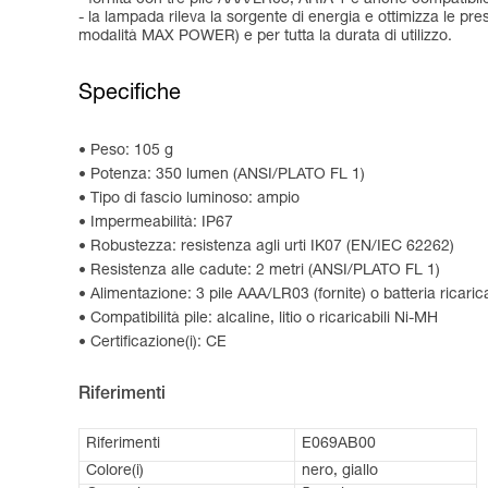
- la lampada rileva la sorgente di energia e ottimizza le p
modalità MAX POWER) e per tutta la durata di utilizzo.
Specifiche
Peso: 105 g
Potenza: 350 lumen (ANSI/PLATO FL 1)
Tipo di fascio luminoso: ampio
Impermeabilità: IP67
Robustezza: resistenza agli urti IK07 (EN/IEC 62262)
Resistenza alle cadute: 2 metri (ANSI/PLATO FL 1)
Alimentazione: 3 pile AAA/LR03 (fornite) o batteria ricar
Compatibilità pile: alcaline, litio o ricaricabili Ni-MH
Certificazione(i): CE
Riferimenti
Riferimenti
E069AB00
Colore(i)
nero, giallo