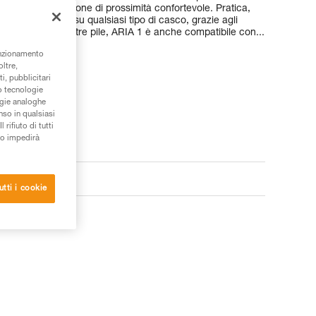
ntisce una visione di prossimità confortevole. Pratica,
ntorno al collo e su qualsiasi tipo di casco, grazie agli
ori. Fornita con tre pile, ARIA 1 è anche compatibile con...
unzionamento
oltre,
i, pubblicitari
/o tecnologie
ogie analoghe
nso in qualsiasi
rifiuto di tutti
to impedirà
utti i cookie