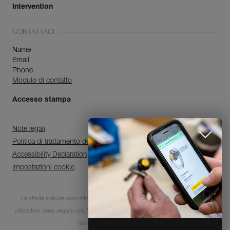
Intervention
CONTATTACI
Name
Email
Phone
Modulo di contatto
Accesso stampa
Note legali
Politica di trattamento dei dati personali e di gestione dei cookie
Accessibility Declaration
Impostazioni cookie
Scopri ePPEcentre
Le attività indicate sono intrinsecamente pericolose. È indispensabile che ogni
utilizzatore abbia seguito una formazione e disponga delle competenze per l’utilizzo
Semplifica il controllo e la
manutenzione dei tuoi DPI.
dei dispositivi in queste attività.