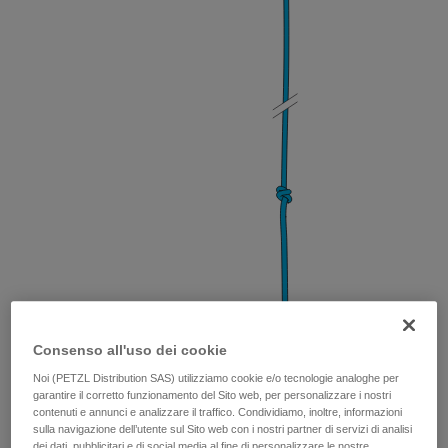
Consenso all'uso dei cookie
Nodo di Bunny
(per equilibrare gli ancoraggi)
Noi (PETZL Distribution SAS) utilizziamo cookie e/o tecnologie analoghe per
garantire il corretto funzionamento del Sito web, per personalizzare i nostri
contenuti e annunci e analizzare il traffico. Condividiamo, inoltre, informazioni
sulla navigazione dell’utente sul Sito web con i nostri partner di servizi di analisi
dei dati, pubblicitari e di social media al fine di personalizzare le nostre