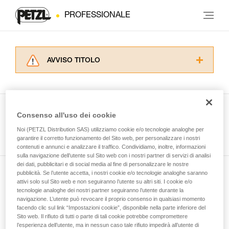
PROFESSIONALE
AVVISO TITOLO
Leggere attentamente le istruzioni tecniche dei
prodotti utilizzati in questo consiglio prima di
consultarlo. Dovete aver compreso le
informazioni dell’istruzione tecnica per poter
Consenso all'uso dei cookie
capire queste ulteriori informazioni.
Guarda tutti i consigli tecnici
Noi (PETZL Distribution SAS) utilizziamo cookie e/o tecnologie analoghe per
La padronanza di queste tecniche richiede una
garantire il corretto funzionamento del Sito web, per personalizzare i nostri
formazione ed un addestramento specifico.
contenuti e annunci e analizzare il traffico. Condividiamo, inoltre, informazioni
Verificate con un professionista la vostra
sulla navigazione dell’utente sul Sito web con i nostri partner di servizi di analisi
capacità di rifare la manovra, da soli, in piena
dei dati, pubblicitari e di social media al fine di personalizzare le nostre
sicurezza, prima di riprodurla autonomamente.
pubblicità. Se l’utente accetta, i nostri cookie e/o tecnologie analoghe saranno
Iscriviti alla newsletter
Forniamo esempi di tecniche relative alla vostra
attivi solo sul Sito web e non seguiranno l’utente su altri siti. I cookie e/o
tecnologie analoghe dei nostri partner seguiranno l’utente durante la
attività. Ne possono esistere altre che non
navigazione. L’utente può revocare il proprio consenso in qualsiasi momento
e rimani connesso alle nostre novità
vengono qui descritte.
facendo clic sul link “Impostazioni cookie”, disponibile nella parte inferiore del
Sito web. Il rifiuto di tutti o parte di tali cookie potrebbe compromettere
l’esperienza dell’utente, ma in nessun caso tale rifiuto impedirà all’utente di
E-mail *