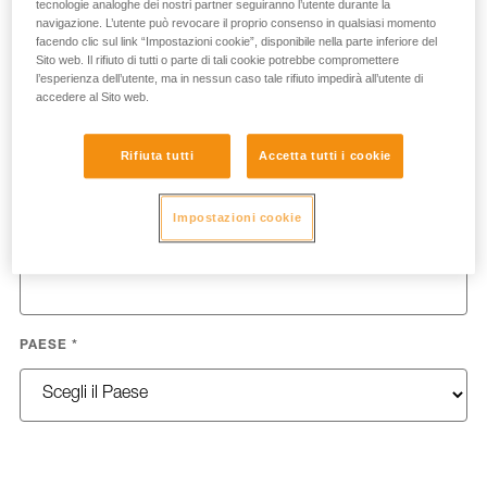
tecnologie analoghe dei nostri partner seguiranno l’utente durante la
NOME
*
navigazione. L’utente può revocare il proprio consenso in qualsiasi momento
facendo clic sul link “Impostazioni cookie”, disponibile nella parte inferiore del
Sito web. Il rifiuto di tutti o parte di tali cookie potrebbe compromettere
l’esperienza dell’utente, ma in nessun caso tale rifiuto impedirà all’utente di
accedere al Sito web.
COGNOME
*
Rifiuta tutti
Accetta tutti i cookie
Impostazioni cookie
EMAIL
*
PAESE
*