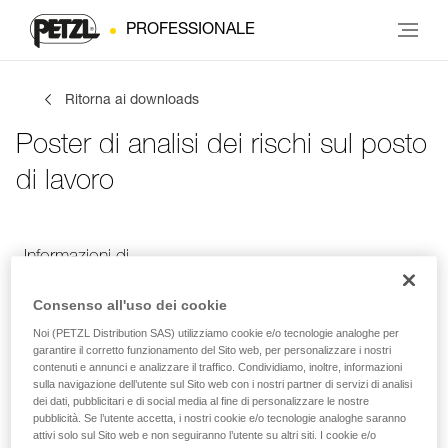
PROFESSIONALE
Ritorna ai downloads
Poster di analisi dei rischi sul posto
di lavoro
Informazioni di
Le tue attività
Lingua
contatto
Consenso all'uso dei cookie
Noi (PETZL Distribution SAS) utilizziamo cookie e/o tecnologie analoghe per
garantire il corretto funzionamento del Sito web, per personalizzare i nostri
Informazioni di contatto
contenuti e annunci e analizzare il traffico. Condividiamo, inoltre, informazioni
sulla navigazione dell’utente sul Sito web con i nostri partner di servizi di analisi
dei dati, pubblicitari e di social media al fine di personalizzare le nostre
Inserisci i tuoi dati di contatto
pubblicità. Se l’utente accetta, i nostri cookie e/o tecnologie analoghe saranno
attivi solo sul Sito web e non seguiranno l’utente su altri siti. I cookie e/o