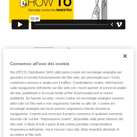
Verificate con un professionista la vostra
capacità di rifare la manovra, da soli, in piena
sicurezza, prima di riprodurla autonomamente.
Forniamo esempi di tecniche relative alla vostra
attività. Ne possono esistere altre che non
vengono qui descritte.
Consenso all'uso dei cookie
Noi (PETZL Distribution SAS) utilizziamo cookie e/o tecnologie analoghe per
garantire il corretto funzionamento del Sito web, per personalizzare i nostri
contenuti e annunci e analizzare il traffico. Condividiamo, inoltre, informazioni
sulla navigazione dell’utente sul Sito web con i nostri partner di servizi di analisi
dei dati, pubblicitari e di social media al fine di personalizzare le nostre
pubblicità. Se l’utente accetta, i nostri cookie e/o tecnologie analoghe saranno
attivi solo sul Sito web e non seguiranno l’utente su altri siti. I cookie e/o
tecnologie analoghe dei nostri partner seguiranno l’utente durante la
navigazione. L’utente può revocare il proprio consenso in qualsiasi momento
facendo clic sul link “Impostazioni cookie”, disponibile nella parte inferiore del
Sito web. Il rifiuto di tutti o parte di tali cookie potrebbe compromettere
l’esperienza dell’utente, ma in nessun caso tale rifiuto impedirà all’utente di
accedere al Sito web.