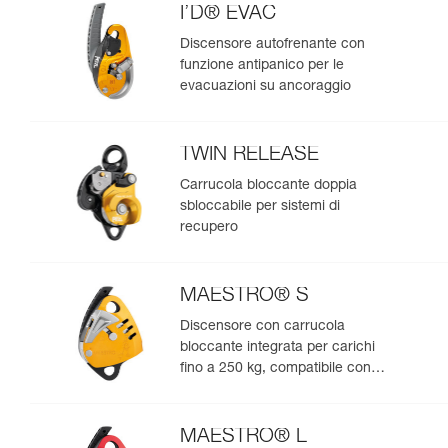
I’D® EVAC
Discensore autofrenante con
funzione antipanico per le
evacuazioni su ancoraggio
TWIN RELEASE
Carrucola bloccante doppia
sbloccabile per sistemi di
recupero
MAESTRO® S
Discensore con carrucola
bloccante integrata per carichi
fino a 250 kg, compatibile con
corde da 10,5 a 11,5 mm
MAESTRO® L