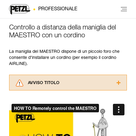
PROFESSIONALE
Controllo a distanza della maniglia del
MAESTRO con un cordino
La maniglia del MAESTRO dispone di un piccolo foro che
consente d’installare un cordino (per esempio il cordino
AIRLINE).
AVVISO TITOLO
Leggere attentamente le istruzioni tecniche dei
prodotti utilizzati in questo consiglio prima di
consultarlo. Dovete aver compreso le
informazioni dell’istruzione tecnica per poter
capire queste ulteriori informazioni.
La padronanza di queste tecniche richiede una
formazione ed un addestramento specifico.