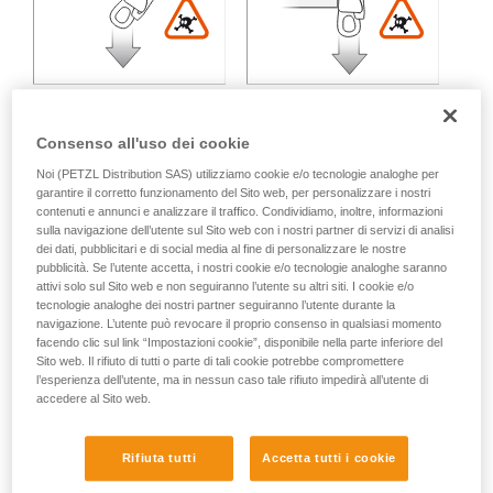
Consenso all'uso dei cookie
Noi (PETZL Distribution SAS) utilizziamo cookie e/o tecnologie analoghe per
garantire il corretto funzionamento del Sito web, per personalizzare i nostri
Carico multidirezionale:
contenuti e annunci e analizzare il traffico. Condividiamo, inoltre, informazioni
sulla navigazione dell’utente sul Sito web con i nostri partner di servizi di analisi
dei dati, pubblicitari e di social media al fine di personalizzare le nostre
Perdita di resistenza variabile in funzione dell'angolo tra gli
pubblicità. Se l’utente accetta, i nostri cookie e/o tecnologie analoghe saranno
assi di sollecitazione.
attivi solo sul Sito web e non seguiranno l’utente su altri siti. I cookie e/o
tecnologie analoghe dei nostri partner seguiranno l’utente durante la
navigazione. L’utente può revocare il proprio consenso in qualsiasi momento
facendo clic sul link “Impostazioni cookie”, disponibile nella parte inferiore del
Sito web. Il rifiuto di tutti o parte di tali cookie potrebbe compromettere
l’esperienza dell’utente, ma in nessun caso tale rifiuto impedirà all’utente di
accedere al Sito web.
Rifiuta tutti
Accetta tutti i cookie