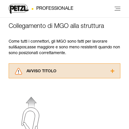
PROFESSIONALE
Collegamento di MGO alla struttura
Come tutti i connettori, gli MGO sono fatti per lavorare
sull&apos;asse maggiore e sono meno resistenti quando non
sono posizionati correttamente.
AVVISO TITOLO
Leggere attentamente le istruzioni tecniche dei
prodotti utilizzati in questo consiglio prima di
consultarlo. Dovete aver compreso le
informazioni dell’istruzione tecnica per poter
capire queste ulteriori informazioni.
La padronanza di queste tecniche richiede una
formazione ed un addestramento specifico.
Verificate con un professionista la vostra
capacità di rifare la manovra, da soli, in piena