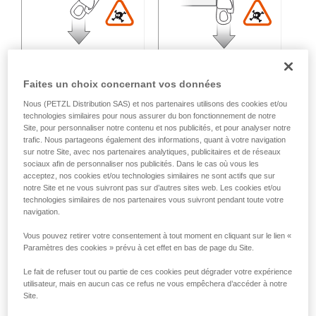
Faites un choix concernant vos données
Nous (PETZL Distribution SAS) et nos partenaires utilisons des cookies et/ou
technologies similaires pour nous assurer du bon fonctionnement de notre
Charge multidirectionnelle :
Site, pour personnaliser notre contenu et nos publicités, et pour analyser notre
trafic. Nous partageons également des informations, quant à votre navigation
sur notre Site, avec nos partenaires analytiques, publicitaires et de réseaux
sociaux afin de personnaliser nos publicités. Dans le cas où vous les
Perte de résistance variable en fonction de l'angle entre les
acceptez, nos cookies et/ou technologies similaires ne sont actifs que sur
axes d'effort.
notre Site et ne vous suivront pas sur d’autres sites web. Les cookies et/ou
technologies similaires de nos partenaires vous suivront pendant toute votre
navigation.
Vous pouvez retirer votre consentement à tout moment en cliquant sur le lien «
Paramètres des cookies » prévu à cet effet en bas de page du Site.
Le fait de refuser tout ou partie de ces cookies peut dégrader votre expérience
utilisateur, mais en aucun cas ce refus ne vous empêchera d’accéder à notre
Site.