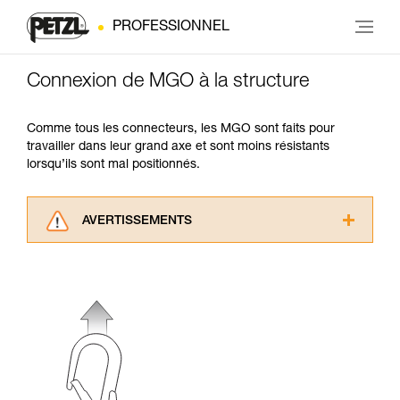
PROFESSIONNEL
Connexion de MGO à la structure
Comme tous les connecteurs, les MGO sont faits pour
travailler dans leur grand axe et sont moins résistants
lorsqu’ils sont mal positionnés.
AVERTISSEMENTS
Lisez attentivement les notices techniques des
produits utilisés dans ce conseil avant de le
consulter. Vous devez avoir compris les
informations de la notice technique pour
pouvoir comprendre ce complément
d’informations.
Maîtriser ces techniques nécessite une
formation et un entraînement spécifique. Validez
avec un professionnel votre capacité à refaire