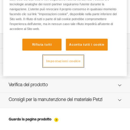
tecnologie analoghe dei nostri partner seguiranno l’utente durante la
navigazione. L’utente può revocare il proprio consenso in qualsiasi momento
facendo clic sul link “Impostazioni cookie”, disponibile nella parte inferiore del
Installazione delle corde
Sito web. Il rifiuto di tutti o parte di tali cookie potrebbe compromettere
l’esperienza dell’utente, ma in nessun caso tale rifiuto impedirà all’utente di
accedere al Sito web.
Scarica la scheda tecnica (PDF)
Rifiuta tutti
Accetta tutti i cookie
Technical Notice
App per il controllo e la manutenzione dei DPI
Impostazioni cookie
scopri ePPEcentre
Procedura di verifica del DPI
verif-EPI-sangles-amarrage-procedure-IT
Verifica del prodotto
VerifEPI-Sangleamarrage_IT
Consigli per la manutenzione del materiale Petzl
entretien-longes-sangles-absorbeurs-IT
Guarda la pagina prodotto