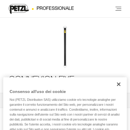
PROFESSIONALE
CONNEXION FIXE
Consenso all'uso dei cookie
Noi (PETZL Distribution SAS) utilizziamo cookie e/o tecnologie analoghe per
Tutti i consigli tecnici
1
Filtro
garantire il corretto funzionamento del Sito web, per personalizzare i nostri
contenuti e annunci e analizzare il traffico. Condividiamo, inoltre, informazioni
sulla navigazione dell’utente sul Sito web con i nostri partner di servizi di analisi
dei dati, pubblicitari e di social media al fine di personalizzare le nostre
pubblicità. Se l’utente accetta, i nostri cookie e/o tecnologie analoghe saranno
attivi solo sul Sito web e non seguiranno l’utente su altri siti. I cookie e/o