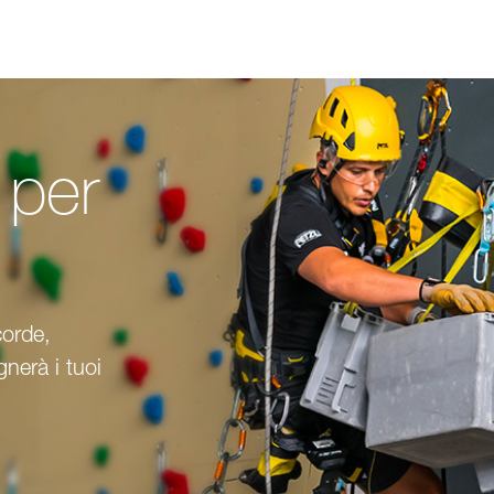
i per
corde,
nerà i tuoi