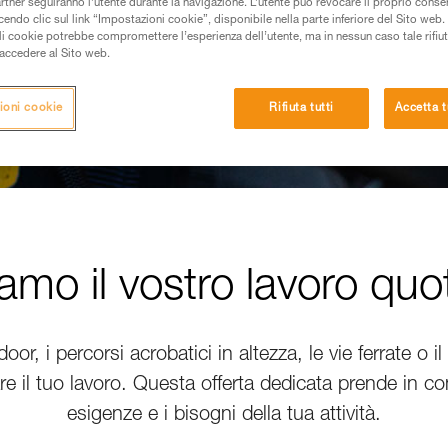
artner seguiranno l’utente durante la navigazione. L’utente può revocare il proprio conse
do clic sul link “Impostazioni cookie”, disponibile nella parte inferiore del Sito web. Il 
ali cookie potrebbe compromettere l’esperienza dell’utente, ma in nessun caso tale rifiu
i accedere al Sito web.
ioni cookie
Rifiuta tutti
Accetta t
tiamo il vostro lavoro quo
oor, i percorsi acrobatici in altezza, le vie ferrate o i
tare il tuo lavoro. Questa offerta dedicata prende in c
esigenze e i bisogni della tua attività.