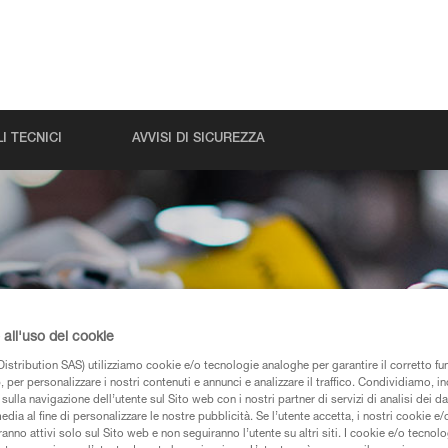
I TECNICI
AVVISI DI SICUREZZA
tzl
all'uso dei cookie
istribution SAS) utilizziamo cookie e/o tecnologie analoghe per garantire il corretto f
 per personalizzare i nostri contenuti e annunci e analizzare il traffico. Condividiamo, in
sulla navigazione dell’utente sul Sito web con i nostri partner di servizi di analisi dei dat
nutenzione
edia al fine di personalizzare le nostre pubblicità. Se l’utente accetta, i nostri cookie e
anno attivi solo sul Sito web e non seguiranno l’utente su altri siti. I cookie e/o tecnol