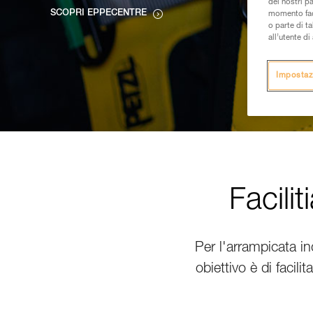
dei nostri p
SCOPRI EPPECENTRE
momento facen
o parte di t
all’utente d
Impostaz
Facili
Per l'arrampicata ind
obiettivo è di facili