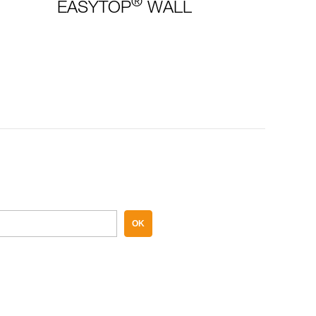
®
EASYTOP
WALL
OK