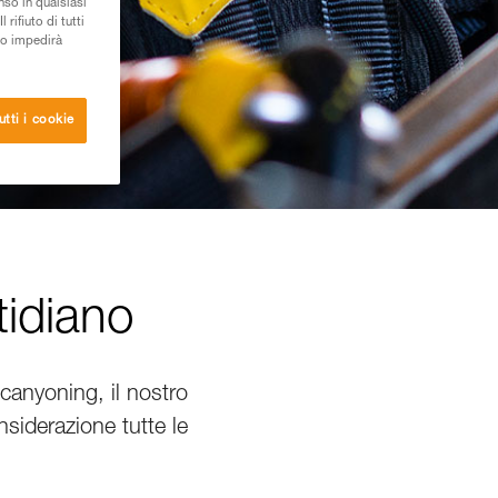
nso in qualsiasi
rifiuto di tutti
to impedirà
utti i cookie
tidiano
l canyoning, il nostro
onsiderazione tutte le