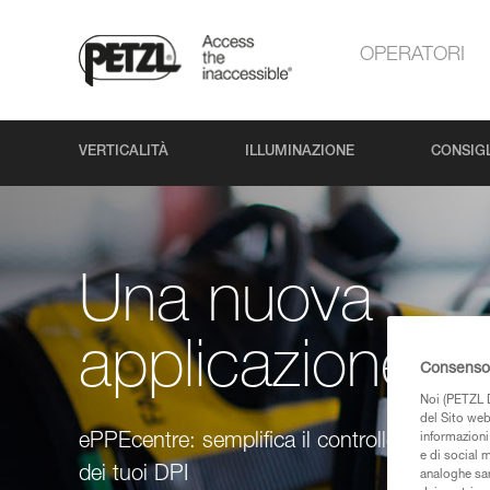
OPERATORI
VERTICALITÀ
ILLUMINAZIONE
CONSIGL
Una nuova
applicazione Pe
Consenso 
Noi (PETZL D
del Sito web,
informazioni 
ePPEcentre: semplifica il controllo e la ma
e di social m
dei tuoi DPI
analoghe sar