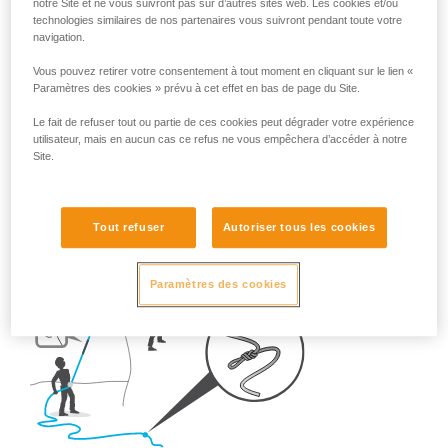
Alors, une fois sur le terrain, quels sont les réflexes à adopter
notre Site et ne vous suivront pas sur d’autres sites web. Les cookies et/ou
technologies similaires de nos partenaires vous suivront pendant toute votre
?
navigation.
Vous pouvez retirer votre consentement à tout moment en cliquant sur le lien «
- En falaise,
réalisez TOUJOURS un nœud en bout de
Paramètres des cookies » prévu à cet effet en bas de page du Site.
corde.
Le fait de refuser tout ou partie de ces cookies peut dégrader votre expérience
utilisateur, mais en aucun cas ce refus ne vous empêchera d’accéder à notre
Site.
Tout refuser
Autoriser tous les cookies
Paramètres des cookies