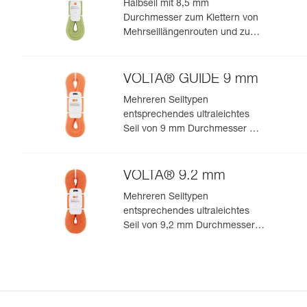
Halbseil mit 8,5 mm
Durchmesser zum Klettern von
Mehrseillängenrouten und zum
Bergsteigen in felsigem Terrain
VOLTA® GUIDE 9 mm
Mehreren Seiltypen
entsprechendes ultraleichtes
Seil von 9 mm Durchmesser mit
Guide-UIAA-Dry-Imprägnierung
für ultimative Performance beim
Klettern oder Bergsteigen
VOLTA® 9.2 mm
Mehreren Seiltypen
entsprechendes ultraleichtes
Seil von 9,2 mm Durchmesser
zum leistungsorientierten
Klettern oder Bergsteigen