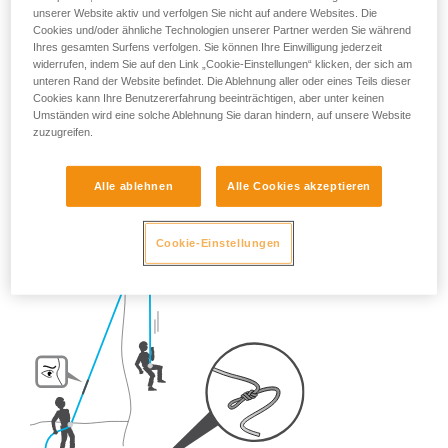
gewisse Vorsichtsmaßnahmen ergreifen.
unserer Website aktiv und verfolgen Sie nicht auf andere Websites. Die
Cookies und/oder ähnliche Technologien unserer Partner werden Sie während
Welche Vorsichtsmaßnahmen sind also in der Praxis
Ihres gesamten Surfens verfolgen. Sie können Ihre Einwilligung jederzeit
erforderlich?
widerrufen, indem Sie auf den Link „Cookie-Einstellungen“ klicken, der sich am
unteren Rand der Website befindet. Die Ablehnung aller oder eines Teils dieser
Cookies kann Ihre Benutzererfahrung beeinträchtigen, aber unter keinen
- Beim Sportklettern:
Machen Sie IMMER einen Knoten ins
Umständen wird eine solche Ablehnung Sie daran hindern, auf unsere Website
Seilende.
zuzugreifen.
Alle ablehnen
Alle Cookies akzeptieren
Cookie-Einstellungen