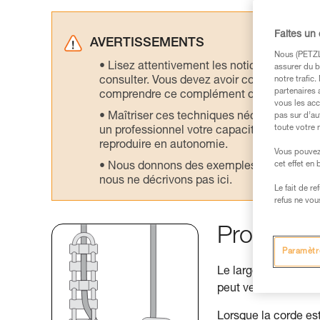
Faites un
AVERTISSEMENTS
Nous (PETZL 
Lisez attentivement les notices technique
assurer du b
consulter. Vous devez avoir compris les in
notre trafic
partenaires 
comprendre ce complément d’informations
vous les acc
Maîtriser ces techniques nécessite une f
pas sur d’au
toute votre 
un professionnel votre capacité à refaire la
reproduire en autonomie.
Vous pouvez 
cet effet en
Nous donnons des exemples de techniques l
nous ne décrivons pas ici.
Le fait de r
refus ne vou
Problémat
Paramètr
Le large trou de con
peut venir forcer en
Lorsque la corde es