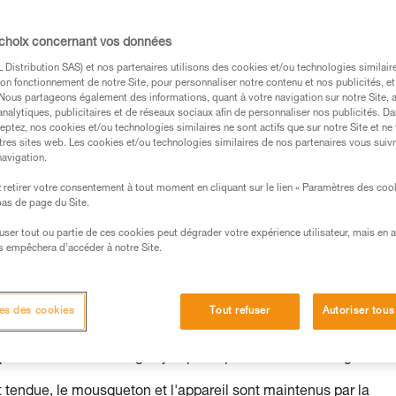
 choix concernant vos données
Distribution SAS) et nos partenaires utilisons des cookies et/ou technologies similai
s des produits utilisés dans ce conseil avant de le
on fonctionnement de notre Site, pour personnaliser notre contenu et nos publicités, et
formations de la notice technique pour pouvoir
. Nous partageons également des informations, quant à votre navigation sur notre Site, 
analytiques, publicitaires et de réseaux sociaux afin de personnaliser nos publicités. Da
.
eptez, nos cookies et/ou technologies similaires ne sont actifs que sur notre Site et ne
ormation et un entraînement spécifique. Validez avec
tres sites web. Les cookies et/ou technologies similaires de nos partenaires vous suiv
navigation.
 manipulation, seul, en toute sécurité, avant de la
retirer votre consentement à tout moment en cliquant sur le lien « Paramètres des coo
 bas de page du Site.
iées à votre activité. Il peut en exister d’autres que
efuser tout ou partie de ces cookies peut dégrader votre expérience utilisateur, mais en 
s empêchera d’accéder à notre Site.
ique et risques principaux
es des cookies
Tout refuser
Autoriser tous
nexion permet à l'appareil de circuler autour du mousqueton : i
 porte-à-faux sur la bague jusqu'à rupture dans les cas graves.
t tendue, le mousqueton et l'appareil sont maintenus par la