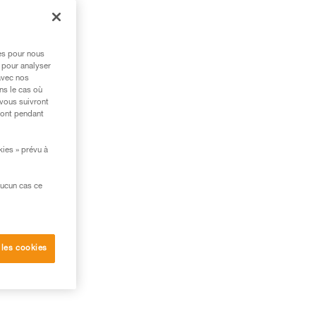
res pour nous
 pour analyser
avec nos
ns le cas où
 vous suivront
ront pendant
kies » prévu à
aucun cas ce
 les cookies
l