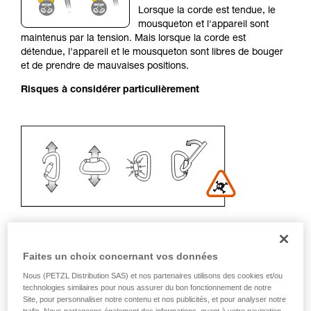
Lorsque la corde est tendue, le
liées à votre activité. Il peut en exister d’autres
mousqueton et l'appareil sont
que nous ne décrivons pas ici.
maintenus par la tension. Mais lorsque la corde est
détendue, l'appareil et le mousqueton sont libres de bouger
et de prendre de mauvaises positions.
Risques à considérer particulièrement
Faites un choix concernant vos données
Recommandation de mousqueton et
Nous (PETZL Distribution SAS) et nos partenaires utilisons des cookies et/ou
technologies similaires pour nous assurer du bon fonctionnement de notre
accessoires
Site, pour personnaliser notre contenu et nos publicités, et pour analyser notre