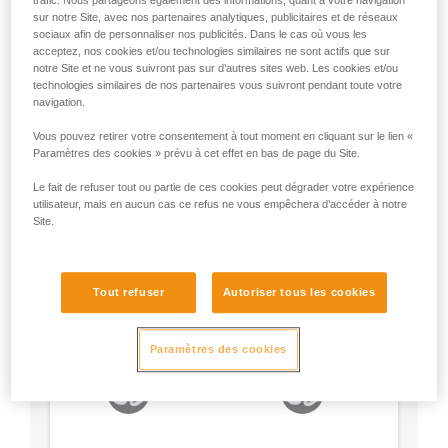
trafic. Nous partageons également des informations, quant à votre navigation
- Utilisez un mousqueton en forme de D.
sur notre Site, avec nos partenaires analytiques, publicitaires et de réseaux
- Choisissez le type de verrouillage selon votre
sociaux afin de personnaliser nos publicités. Dans le cas où vous les
acceptez, nos cookies et/ou technologies similaires ne sont actifs que sur
préférence.
notre Site et ne vous suivront pas sur d’autres sites web. Les cookies et/ou
technologies similaires de nos partenaires vous suivront pendant toute votre
navigation.
Vous pouvez retirer votre consentement à tout moment en cliquant sur le lien «
Paramètres des cookies » prévu à cet effet en bas de page du Site.
Le fait de refuser tout ou partie de ces cookies peut dégrader votre expérience
utilisateur, mais en aucun cas ce refus ne vous empêchera d’accéder à notre
Site.
Tout refuser
Autoriser tous les cookies
Paramètres des cookies