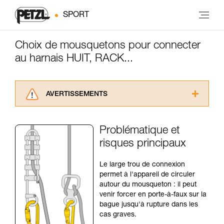
SPORT
Choix de mousquetons pour connecter
au harnais HUIT, RACK...
AVERTISSEMENTS
Lisez attentivement les notices techniques des
produits utilisés dans ce conseil avant de le
Problématique et
consulter. Vous devez avoir compris les
risques principaux
informations de la notice technique pour
pouvoir comprendre ce complément
d’informations.
Le large trou de connexion
Maîtriser ces techniques nécessite une
permet à l'appareil de circuler
formation et un entraînement spécifique. Validez
autour du mousqueton : il peut
avec un professionnel votre capacité à refaire
venir forcer en porte-à-faux sur la
la manipulation, seul, en toute sécurité, avant
bague jusqu'à rupture dans les
de la reproduire en autonomie.
cas graves.
Nous donnons des exemples de techniques