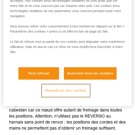
acceptez, nos cookies et/ou technologies similaires ne sont actifs que sur
Assurage sur ancrage réalisé dans la
notre Site et ne vous suivront pas sur d’autres sites web. Les cookies et/ou
neige
technologies similaires de nos partenaires vous suivront pendant toute votre
navigation.
Si aucun ancrage naturel n'est disponible (becquet, arbre...),
Vous pouvez retirer votre consentement à tout moment en cliquant sur le lien «
Paramètres des cookies » prévu à cet effet en bas de page du Site.
réalisez un corps-mort sur votre piolet. Une fois longé vous
pouvez lancer la corde avec un mousqueton pour que le
Le fait de refuser tout ou partie de ces cookies peut dégrader votre expérience
premier se connecte facilement.
utilisateur, mais en aucun cas ce refus ne vous empêchera d’accéder à notre
Site.
N'assurez pas directement sur un ancrage dont la
résistance est incertaine.
Tout refuser
Autoriser tous les cookies
L'assureur est longé sur l'ancrage et reste bien en tension
pour limiter la possibilité de chocs (pensez à la CONNECT
Paramètres des cookies
ADJUST pour cet usage). L'assureur est bien calé sur ses
appuis, éventuellement en taillant une plateforme dans la
neige, et assure au harnais. L’assurage se fait sur un demi-
cabestan car ce nœud offre autant de freinage dans toutes
les positions. Attention, n’utilisez pas le REVERSO au
harnais sans point de renvoi : les positions des cordes et des
mains ne permettent pas d'obtenir un freinage suffisant.