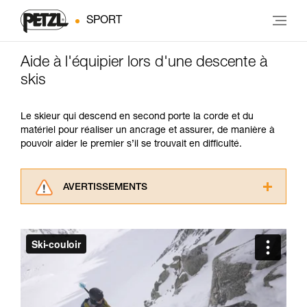
SPORT
Aide à l'équipier lors d'une descente à
skis
Le skieur qui descend en second porte la corde et du
matériel pour réaliser un ancrage et assurer, de manière à
pouvoir aider le premier s’il se trouvait en difficulté.
AVERTISSEMENTS
Lisez attentivement les notices techniques des
produits utilisés dans ce conseil avant de le
consulter. Vous devez avoir compris les
informations de la notice technique pour
pouvoir comprendre ce complément
d’informations.
Maîtriser ces techniques nécessite une