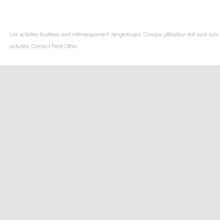
Les activités illustrées sont intrinsèquement dangereuses. Chaque utilisateur doit avoir su
activités. Contact Petzl Other