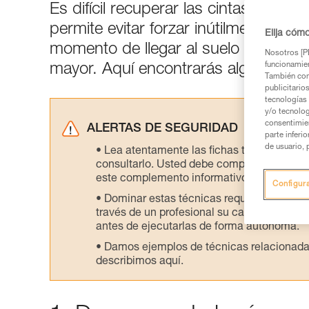
Es difícil recuperar las cintas exprés
permite evitar forzar inútilmente y p
Elija cóm
momento de llegar al suelo cuando e
Nosotros [PE
funcionamien
mayor. Aquí encontrarás algunas solu
También com
publicitario
tecnologías 
y/o tecnolog
consentimie
ALERTAS DE SEGURIDAD
parte inferi
de usuario, 
Lea atentamente las fichas técnicas de l
consultarlo. Usted debe comprender la inf
este complemento informativo.
Configur
Dominar estas técnicas requiere una for
través de un profesional su capacidad para 
antes de ejecutarlas de forma autónoma.
Damos ejemplos de técnicas relacionadas 
describimos aquí.