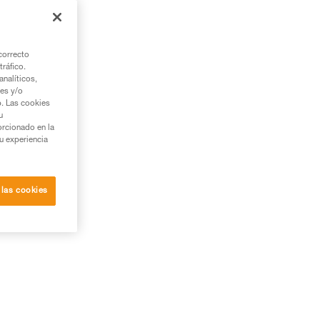
correcto
tráfico.
nalíticos,
ies y/o
b. Las cookies
u
orcionado en la
su experiencia
 las cookies