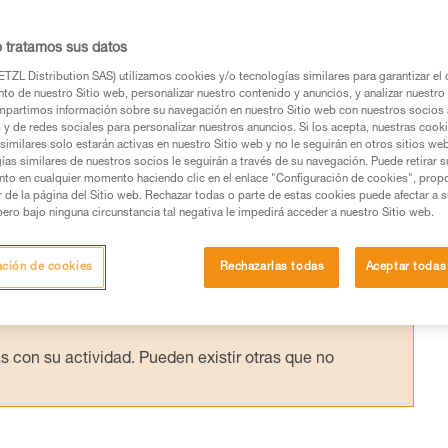
 en un desplome. La técnica del teleférico
endular en cada cinta exprés. Es en el
o tratamos sus datos
l riesgo de chocar contra un obstáculo es
TZL Distribution SAS) utilizamos cookies y/o tecnologías similares para garantizar el 
to de nuestro Sitio web, personalizar nuestro contenido y anuncios, y analizar nuestro 
ciones para limitar estos riesgos.
partimos información sobre su navegación en nuestro Sitio web con nuestros socios a
s y de redes sociales para personalizar nuestros anuncios. Si los acepta, nuestras cook
similares solo estarán activas en nuestro Sitio web y no le seguirán en otros sitios we
ías similares de nuestros socios le seguirán a través de su navegación. Puede retirar s
nto en cualquier momento haciendo clic en el enlace "Configuración de cookies", prop
or de la página del Sitio web. Rechazar todas o parte de estas cookies puede afectar a 
pero bajo ninguna circunstancia tal negativa le impedirá acceder a nuestro Sitio web.
os productos utilizados en este consejo antes de
ormación de la ficha técnica para poder comprender
ación de cookies
Rechazarlas todas
Aceptar todas
mación y un entrenamiento específico. Confirme a
ejecutar estas técnicas, solo y con total seguridad,
con su actividad. Pueden existir otras que no