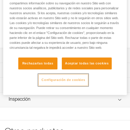
La cinta cosida EXPRESS se adapta perfectamente para el
compartimos información sobre su navegación en nuestro Sitio web con
trabajo en vías. Gracias a su forma ergonómica, proporciona
nuestros socios analíticos, publicitarios y de redes sociales para personalizar
una excelente prensión. El protector de cinta STRING
nuestros anuncios. Si los acepta, nuestras cookies y/o tecnologías similares
solo estarán activas en nuestro Sitio web y no le seguirán en otros sitios web.
permite estabilizar el mosquetón al mosquetonear y proteger
Las cookies y/o tecnologías similares de nuestros socios le seguirán a través
una parte de la cinta de la abrasión. Está disponible en tres
de su navegación. Puede retirar su consentimiento en cualquier momento
longitudes (12, 17 y 25 cm) para adaptarse a todas las
haciendo clic en el enlace "Configuración de cookies", proporcionado en la
utilizaciones y gestionar mejor el rozamiento de la cuerda.
parte inferior de la página del Sitio web. Rechazar todas o parte de estas
cookies puede afectar a su experiencia de usuario, pero bajo ninguna
circunstancia tal negativa le impedirá acceder a nuestro Sitio web.
Descripción
Rechazarlas todas
Aceptar todas las cookies
Cinta ergonómica, ligera y duradera:
Características técnicas
- Forma ergonómica para una prensión excelente.
- Excelente relación peso/prestaciones.
Configuración de cookies
Materiales: poliamida y elastómero termoplástico
Información técnica
- Adecuado para utilizaciones intensivas.
Certificaciones: CE EN 566, UIAA, UKCA
Extremo inferior equipado con un STRING para estabilizar
Ficha técnica
el mosquetón al mosquetonear y proteger la cinta de la
Inspección
Características por referencia
Descargar el pdf technical-notice-climbing-carabiner-
abrasión.
sling-1
Referencia : C040CA00
Disponible en tres longitudes: 12, 17 y 25 cm.
Declaración de conformidad
Longitud de la cinta : 12 cm
Descargar el pdf UE-Declaration-C040CAxx-EXPRESS
Resistencia : 22 kN
Peso : 18 g
Consejos para el mantenimiento de tus equipos