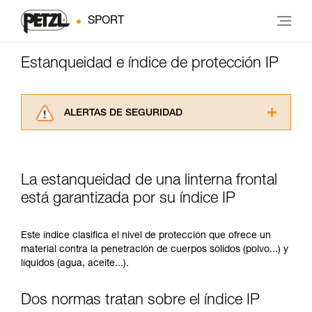
SPORT
Estanqueidad e índice de protección IP
ALERTAS DE SEGURIDAD
Lea atentamente las fichas técnicas de los
productos utilizados en este consejo antes de
consultarlo. Usted debe comprender la
La estanqueidad de una linterna frontal
información de la ficha técnica para poder
comprender este complemento informativo.
está garantizada por su índice IP
Dominar estas técnicas requiere una formación
y un entrenamiento específico. Confirme a
Este índice clasifica el nivel de protección que ofrece un
través de un profesional su capacidad para
material contra la penetración de cuerpos sólidos (polvo...) y
ejecutar estas técnicas, solo y con total
líquidos (agua, aceite...).
seguridad, antes de ejecutarlas de forma
autónoma.
Damos ejemplos de técnicas relacionadas con
Dos normas tratan sobre el índice IP
su actividad. Pueden existir otras que no