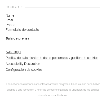
CONTACTO
Name
Email
Phone
Formulario de contacto
Sala de prensa
Aviso legal
Política de tratamiento de datos personales y gestión de cookies
Accessibility Declaration
Configuración de cookies
Las actividades ilustradas son intrínsecamente peligrosas. Cada usuario debe haber
asistido a una formación y tener las competencias para la utilización de los equipos
durante estas actividades.