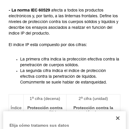
describimos aquí.
- La norma IEC 60529
afecta a todos los productos
electrónicos y, por tanto, a las linternas frontales. Define los
niveles de protección contra los cuerpos sólidos y líquidos y
describe los ensayos asociados a realizar en función del
índice IP del producto.
El índice IP está compuesto por dos cifras:
La primera cifra indica la protección efectiva contra la
penetración de cuerpos sólidos.
La segunda cifra indica el índice de protección
efectiva contra la penetración de líquidos.
Comúnmente se suele hablar de estanqueidad.
a
a
1
cifra (decena)
2
cifra (unidad)
Índice
Protección contra
Protección contra la
cuerpos sólidos
penetración de agua con
extraños
efectos perjudiciales
Elija cómo tratamos sus datos