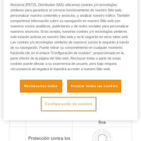
0
No protegido
No protegido
Nosotros [PETZL Distribution SAS) utilizamos cookies y/o tecnologías
similares para garantizar el correcto funcionamiento de nuestro Sitio web,
personalizar nuestro contenido y anuncios, y analizar nuestro tráfico. También
compartimos información sobre su navegación en nuestro Sitio web con
Protección contra los
cuerpos sólidos de
nuestros socios analíticos, publicitarios y de redes sociales para personalizar
1
diámetro superior a
nuestros anuncios. Si los acepta, nuestras cookies y/o tecnologías similares
50 mm
solo estarán activas en nuestro Sitio web y no le seguirán en otros sitios web.
Protección contra la caída
Las cookies y/o tecnologías similares de nuestros socios le seguirán a través
vertical de gotas de agua
de su navegación. Puede retirar su consentimiento en cualquier momento
haciendo clic en el enlace "Configuración de cookies", proporcionado en la
parte inferior de la página del Sitio web. Rechazar todas o parte de estas
Protección contra los
cookies puede afectar a su experiencia de usuario, pero bajo ninguna
cuerpos sólidos de
2
circunstancia tal negativa le impedirá acceder a nuestro Sitio web.
diámetro superior a
Protección contra la caída
12,5 mm
de gotas de agua (15° de
inclinación)
Rechazarlas todas
Aceptar todas las cookies
Protección contra los
Configuración de cookies
cuerpos sólidos de
3
diámetro superior a
2,5 mm
Protección contra la lluvia
fina
Protección contra los