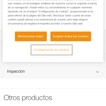
sirve para llevar tornillos de hielo, hojas de recambio... El
Las cookies y/o tecnologías similares de nuestros socios le seguirán a través
fondo semirrígido reforzado protege la mochila de las puntas
de su navegación. Puede retirar su consentimiento en cualquier momento
del crampón. El material se seca rápidamente gracias a la
haciendo clic en el enlace "Configuración de cookies", proporcionado en la
rejilla que permite una buena ventilación y evacuación del
parte inferior de la página del Sitio web. Rechazar todas o parte de estas
cookies puede afectar a su experiencia de usuario, pero bajo ninguna
agua.
circunstancia tal negativa le impedirá acceder a nuestro Sitio web.
Descripción
Rechazarlas todas
Aceptar todas las cookies
Funda reforzada para llevar los crampones y proteger la
Características técnicas
Configuración de cookies
mochila de las puntas afiladas.
Cierre con cremallera.
Colores: negro/naranja
Información técnica
Rejilla que permite una buena ventilación y evacuación
Materiales: poliéster y TPU
Ficha técnica
del agua.
Peso: 140 g
Inspección
Descargar el pdf CRAMPONS - ACCESSORY
COMPATIBILITY
Características por referencia
FAQ
Referencia : V01
FAQ
Garantía : 3
Otros productos
Pack : 1
Ver todo el contenido técnico