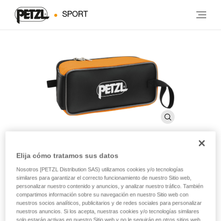
SPORT
Elija cómo tratamos sus datos
Bolsa FAKIR
Nosotros [PETZL Distribution SAS) utilizamos cookies y/o tecnologías
similares para garantizar el correcto funcionamiento de nuestro Sitio web,
personalizar nuestro contenido y anuncios, y analizar nuestro tráfico. También
Bolsa robusta para crampones
compartimos información sobre su navegación en nuestro Sitio web con
nuestros socios analíticos, publicitarios y de redes sociales para personalizar
nuestros anuncios. Si los acepta, nuestras cookies y/o tecnologías similares
La bolsa FAKIR permite transportar crampones y también
solo estarán activas en nuestro Sitio web y no le seguirán en otros sitios web.