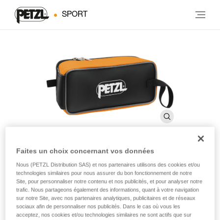
SPORT
Faites un choix concernant vos données
Pochette FAKIR
Nous (PETZL Distribution SAS) et nos partenaires utilisons des cookies et/ou
technologies similaires pour nous assurer du bon fonctionnement de notre
Site, pour personnaliser notre contenu et nos publicités, et pour analyser notre
trafic. Nous partageons également des informations, quant à votre navigation
Pochette robuste pour crampons
sur notre Site, avec nos partenaires analytiques, publicitaires et de réseaux
sociaux afin de personnaliser nos publicités. Dans le cas où vous les
La pochette FAKIR permet le transport des crampons et peut
acceptez, nos cookies et/ou technologies similaires ne sont actifs que sur