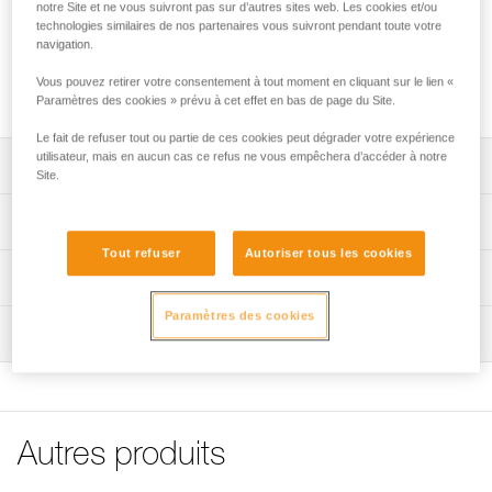
également contenir des broches à glaces, des lames
notre Site et ne vous suivront pas sur d’autres sites web. Les cookies et/ou
technologies similaires de nos partenaires vous suivront pendant toute votre
supplémentaires... Le fond semi-rigide renforcé protège le
navigation.
sac contre les pointes acérées. Le matériel sèche
rapidement, grâce au filet permettant une bonne aération et
Vous pouvez retirer votre consentement à tout moment en cliquant sur le lien «
évacuation de l'eau.
Paramètres des cookies » prévu à cet effet en bas de page du Site.
Le fait de refuser tout ou partie de ces cookies peut dégrader votre expérience
utilisateur, mais en aucun cas ce refus ne vous empêchera d’accéder à notre
Descriptif
Site.
Housse renforcée pour stocker des crampons et protéger
Spécifications techniques
le sac à dos des pointes acérées.
Tout refuser
Autoriser tous les cookies
Fermeture par zip.
Couleur(s): noir/orange
Informations techniques
Filet permettant une bonne ventilation et évacuation de
Matière(s): polyester, TPU
Notice
Paramètres des cookies
l'eau.
Poids: 140 g
Inspection
Télécharger le pdf CRAMPONS - ACCESSORY
COMPATIBILITY
Spécifications référence(s)
FAQ
Référence : V01
FAQ
Garantie : 3
Autres produits
Conditionnement : 1
Voir tous les contenus techniques