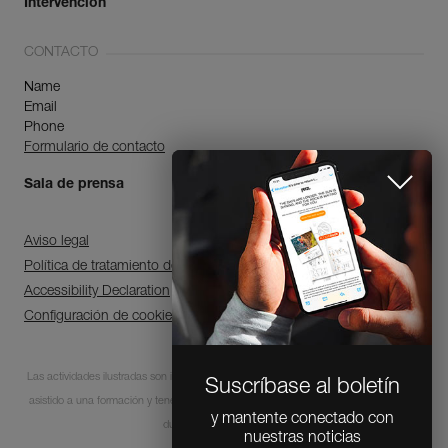
Intervención
CONTACTO
Name
Email
Phone
Formulario de contacto
Sala de prensa
Aviso legal
Política de tratamiento de datos personales y gestión de cookies
Accessibility Declaration
Configuración de cookies
Las actividades ilustradas son intrínsecamente peligrosas. Cada usuario debe haber
Suscríbase al boletín
asistido a una formación y tener las competencias para la utilización de los equipos
y mantente conectado con
durante estas actividades.
nuestras noticias