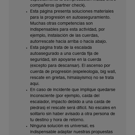
su actividad. Pueden existir otras que no
compañeros (partner check).
describimos aquí.
Esta página presenta soluciones materiales
para la progresión en autoaseguramiento.
Muchas otras competencias son
indispensables para esta actividad, por
ejemplo, instalación de las cuerdas,
autorrescate hacia arriba o hacia abajo.
Esta página trata de la escalada
autoasegurado a una cuerda fija de
seguridad, sin apoyarse en la cuerda
(excepto para descansar). El ascenso por
cuerda de progresión (espeleología, big wall,
rescate en grietas, himalayismo) no se trata
aquí.
En caso de incidente que implique quedarse
inconsciente (por ejemplo, caída del
escalador, impacto debido a una caída de
piedras) el rescate será difícil. No escales en
solitario sin haber avisado a otra persona de
tu destino y hora de retorno.
Ninguna solución es universal, es
indispensable adaptar nuestras propuestas