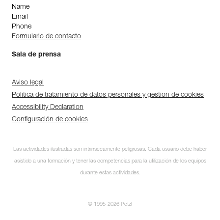
Name
Email
Phone
Formulario de contacto
Sala de prensa
Aviso legal
Política de tratamiento de datos personales y gestión de cookies
Accessibility Declaration
Configuración de cookies
Las actividades ilustradas son intrínsecamente peligrosas. Cada usuario debe haber
asistido a una formación y tener las competencias para la utilización de los equipos
durante estas actividades.
© 1995-2026 Petzl