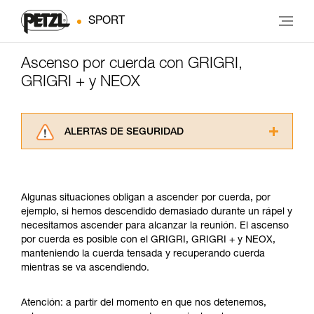
SPORT
Ascenso por cuerda con GRIGRI,
GRIGRI + y NEOX
ALERTAS DE SEGURIDAD
Lea atentamente las fichas técnicas de los
productos utilizados en este consejo antes de
consultarlo. Usted debe comprender la
Algunas situaciones obligan a ascender por cuerda, por
información de la ficha técnica para poder
ejemplo, si hemos descendido demasiado durante un rápel y
comprender este complemento informativo.
necesitamos ascender para alcanzar la reunión. El ascenso
Dominar estas técnicas requiere una formación
por cuerda es posible con el GRIGRI, GRIGRI + y NEOX,
y un entrenamiento específico. Confirme a
manteniendo la cuerda tensada y recuperando cuerda
través de un profesional su capacidad para
mientras se va ascendiendo.
ejecutar estas técnicas, solo y con total
seguridad, antes de ejecutarlas de forma
autónoma.
Atención: a partir del momento en que nos detenemos,
Damos ejemplos de técnicas relacionadas con