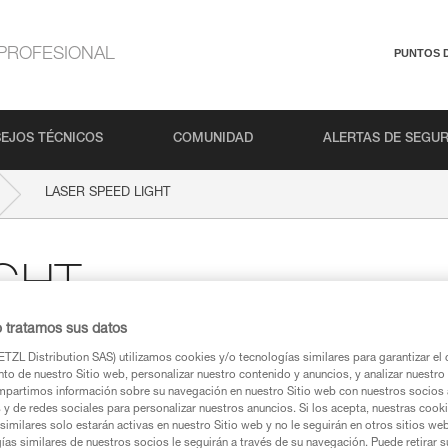
PROFESIONAL
PUNTOS 
EJOS TÉCNICOS
COMUNIDAD
ALERTAS DE SEGU
LASER SPEED LIGHT
IGHT
o tratamos sus datos
TZL Distribution SAS) utilizamos cookies y/o tecnologías similares para garantizar el 
to de nuestro Sitio web, personalizar nuestro contenido y anuncios, y analizar nuestro 
ca
partimos información sobre su navegación en nuestro Sitio web con nuestros socios a
s y de redes sociales para personalizar nuestros anuncios. Si los acepta, nuestras cook
similares solo estarán activas en nuestro Sitio web y no le seguirán en otros sitios we
ías similares de nuestros socios le seguirán a través de su navegación. Puede retirar s