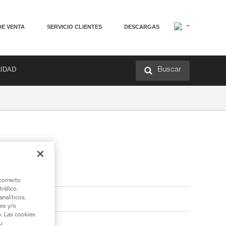
DE VENTA
SERVICIO CLIENTES
DESCARGAS
Buscar
RIDAD
correcto
tráfico.
nalíticos,
ies y/o
b. Las cookies
u