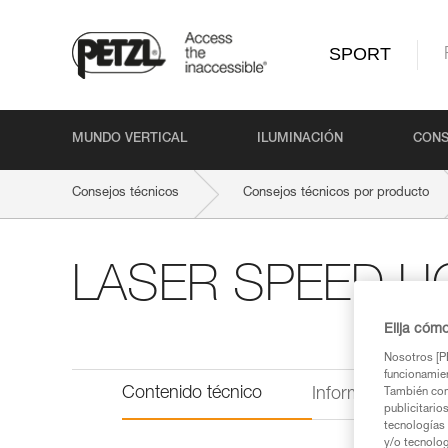
SPORT
MUNDO VERTICAL
ILUMINACIÓN
CONS
Consejos técnicos
Consejos técnicos por producto
LASER SPEED L
Elija cóm
Nosotros [PE
funcionamien
Contenido técnico
Información técni
También com
publicitario
tecnologías 
y/o tecnolog