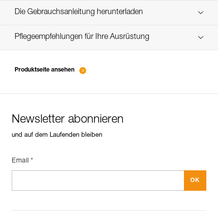
Die Gebrauchsanleitung herunterladen
Technical Notice
Pflegeempfehlungen für Ihre Ausrüstung
entretien-piolets-crampons-broches_DE
Produktseite ansehen
Newsletter abonnieren
und auf dem Laufenden bleiben
Email *