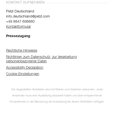
KONTAKT AUFNEHMEN
Petzl Deutschland
info.deutschland@petzl.com
+49 8847 698880
Kontaktformular
Pressezugang
Rechtliche Hinweise
Richtlinien zum Datenschutz, zur Verarbeitung
personenbezogener Daten
Accessibility Declaration
Cookie-Einstellungen
Die dargestellten Aktivitäten sind mit Risiken und Gefahren verbunden. Jeder
Anwender muss eine Ausbildung absolviert haben und über entsprechende
Kompetenzen in der Benutzung der Ausrüstung bei diesen Aktivitäten verfügen.