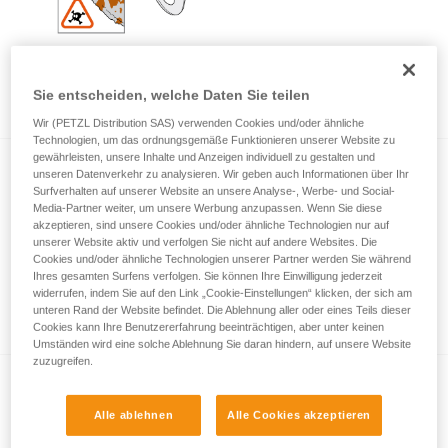
Überprüfung von Sicherungspunkten in Fels,
Eis oder Mixedgelände.
Sie entscheiden, welche Daten Sie teilen
Wir (PETZL Distribution SAS) verwenden Cookies und/oder ähnliche
Technologien, um das ordnungsgemäße Funktionieren unserer Website zu
gewährleisten, unsere Inhalte und Anzeigen individuell zu gestalten und
unseren Datenverkehr zu analysieren. Wir geben auch Informationen über Ihr
Surfverhalten auf unserer Website an unsere Analyse-, Werbe- und Social-
Media-Partner weiter, um unsere Werbung anzupassen. Wenn Sie diese
akzeptieren, sind unsere Cookies und/oder ähnliche Technologien nur auf
unserer Website aktiv und verfolgen Sie nicht auf andere Websites. Die
Cookies und/oder ähnliche Technologien unserer Partner werden Sie während
Ihres gesamten Surfens verfolgen. Sie können Ihre Einwilligung jederzeit
Bewegungsabläufe beim Eisklettern -
widerrufen, indem Sie auf den Link „Cookie-Einstellungen“ klicken, der sich am
Grundtechniken
unteren Rand der Website befindet. Die Ablehnung aller oder eines Teils dieser
Cookies kann Ihre Benutzererfahrung beeinträchtigen, aber unter keinen
Umständen wird eine solche Ablehnung Sie daran hindern, auf unsere Website
zuzugreifen.
Alle ablehnen
Alle Cookies akzeptieren