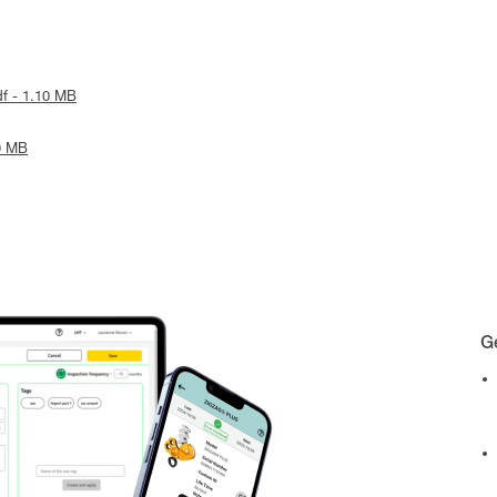
df - 1.10 MB
19 MB
Ge