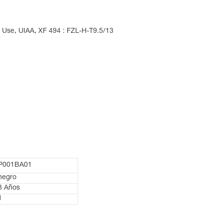
 Use, UIAA, XF 494 : FZL-H-T9.5/13
P001BA01
negro
3 Años
1