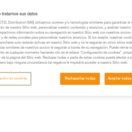
cintas.
o tratamos sus datos
Buscar un punto de venta
TZL Distribution SAS) utilizamos cookies y/o tecnologías similares para garantizar el 
to de nuestro Sitio web, personalizar nuestro contenido y anuncios, y analizar nuestro 
partimos información sobre su navegación en nuestro Sitio web con nuestros socios a
s y de redes sociales para personalizar nuestros anuncios. Si los acepta, nuestras cook
similares solo estarán activas en nuestro Sitio web y no le seguirán en otros sitios we
ías similares de nuestros socios le seguirán a través de su navegación. Puede retirar s
nto en cualquier momento haciendo clic en el enlace "Configuración de cookies", prop
or de la página del Sitio web. Rechazar todas o parte de estas cookies puede afectar a 
pero bajo ninguna circunstancia tal negativa le impedirá acceder a nuestro Sitio web.
ación de cookies
Rechazarlas todas
Aceptar todas
Otros productos
a
Inspección