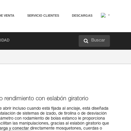
DE VENTA
SERVICIO CLIENTES
DESCARGAS
Buscar
RIDAD
o rendimiento con eslabón giratorio
abrir incluso cuando está fijada al anclaje, está diseñada
stalación de sistemas de izado, de tirolina o de desviación
iámetro con rodamiento de bolas estanco le proporciona
cilitan las manipulaciones, gracias al eslabón giratorio que
 carga y conectar directamente mosquetones, cuerdas o