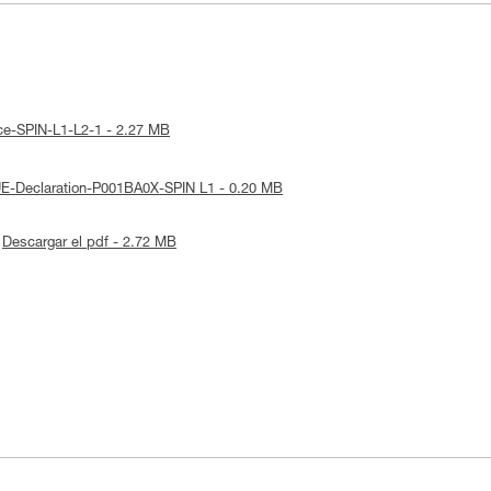
ice-SPIN-L1-L2-1 - 2.27 MB
 UE-Declaration-P001BA0X-SPIN L1 - 0.20 MB
Descargar el pdf - 2.72 MB