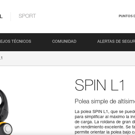
L
SPORT
PUNTOS 
EJOS TÉCNICOS
COMUNIDAD
ALERTAS DE SEGU
L1
SPIN L1
Polea simple de altísim
La polea SPIN L1, que se puede 
para simplificar al máximo la in
de carga. La roldana de gran d
un rendimiento excelente. Se fa
permite orientar la polea bajo