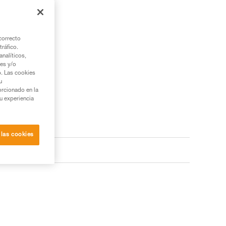
correcto
tráfico.
nalíticos,
ies y/o
b. Las cookies
u
orcionado en la
su experiencia
 las cookies