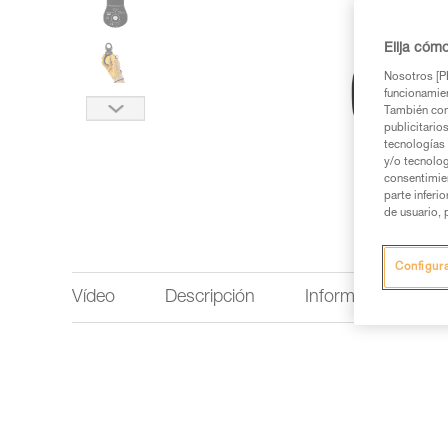
Elija cóm
Nosotros [PE
funcionamien
También com
publicitario
tecnologías 
y/o tecnolog
consentimie
parte inferi
de usuario, 
Configur
Vídeo
Descripción
Información técnic