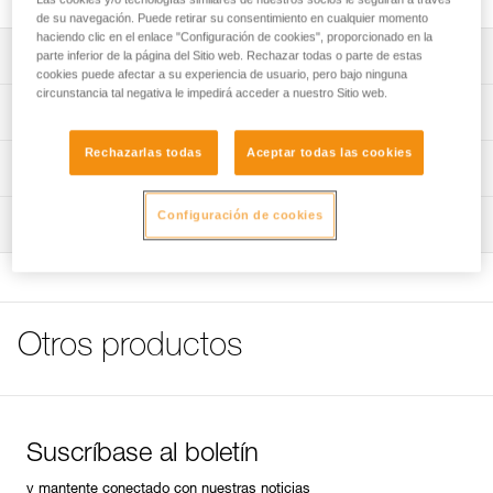
de su navegación. Puede retirar su consentimiento en cualquier momento
haciendo clic en el enlace "Configuración de cookies", proporcionado en la
Descripción
parte inferior de la página del Sitio web. Rechazar todas o parte de estas
cookies puede afectar a su experiencia de usuario, pero bajo ninguna
circunstancia tal negativa le impedirá acceder a nuestro Sitio web.
Compatible con las linternas frontales DUO S (E080CHR),
Características técnicas
DUO RL (E103AA00), DUO Z2 (E80AHB) y DUO Z1
(E80BHR).
Rechazarlas todas
Aceptar todas las cookies
Características por referencia
Información técnica
Referencia : E51999
Ficha técnica
Configuración de cookies
Inspección
Garantía : 3 Años
Descargar el pdf DUO SPORT ACCESSORIES
Pack : 1
COMPATIBILITY
FAQ
FAQ
Otros productos
Ver todo el contenido técnico
Suscríbase al boletín
y mantente conectado con nuestras noticias