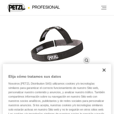
PROFESIONAL
Elija cómo tratamos sus datos
Nosotros [PETZL Distribution SAS) utilizamos cookies y/o tecnologías
Cinta DUO
similares para garantizar el correcto funcionamiento de nuestro Sitio web,
personalizar nuestro contenido y anuncios, y analizar nuestro tráfico. También
compartimos información sobre su navegación en nuestro Sitio web con
Cinta de recambio para linternas frontales DUO
nuestros socios analíticos, publicitarios y de redes sociales para personalizar
nuestros anuncios. Si los acepta, nuestras cookies y/o tecnologías similares
solo estarán activas en nuestro Sitio web y no le seguirán en otros sitios web.
Cinta de recambio para linternas frontales DUO.
Las cookies y/o tecnologías similares de nuestros socios le seguirán a través