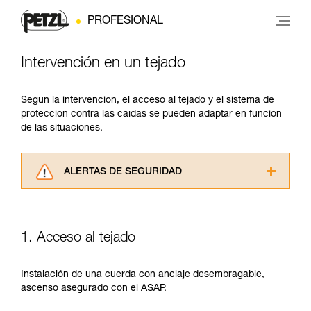
PROFESIONAL
Intervención en un tejado
Según la intervención, el acceso al tejado y el sistema de
protección contra las caídas se pueden adaptar en función
de las situaciones.
ALERTAS DE SEGURIDAD
Lea atentamente las fichas técnicas de los
productos utilizados en este consejo antes de
consultarlo. Usted debe comprender la
1. Acceso al tejado
información de la ficha técnica para poder
comprender este complemento informativo.
Dominar estas técnicas requiere una formación
Instalación de una cuerda con anclaje desembragable,
y un entrenamiento específico. Confirme a
ascenso asegurado con el ASAP.
través de un profesional su capacidad para
ejecutar estas técnicas, solo y con total