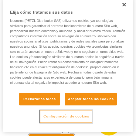
durante largos periodos
ZONA 0
ZONA 20
ejecutar estas técnicas, solo y con total
(superior a 1000 h al
seguridad, antes de ejecutarlas de forma
Elija cómo tratamos sus datos
año)
autónoma.
Presente
Nosotros [PETZL Distribution SAS) utilizamos cookies y/o tecnologías
Damos ejemplos de técnicas relacionadas con
ocasionalmente
similares para garantizar el correcto funcionamiento de nuestro Sitio web,
ZONA 1
ZONA 21
su actividad. Pueden existir otras que no
personalizar nuestro contenido y anuncios, y analizar nuestro tráfico. También
(superior a 10 h e
describimos aquí.
inferior a 1000 h al año)
compartimos información sobre su navegación en nuestro Sitio web con
nuestros socios analíticos, publicitarios y de redes sociales para personalizar
Presente
nuestros anuncios. Si los acepta, nuestras cookies y/o tecnologías similares
accidentalmente
ZONA 2
ZONA 22
solo estarán activas en nuestro Sitio web y no le seguirán en otros sitios web.
(inferior a 10 h al año)
Las cookies y/o tecnologías similares de nuestros socios le seguirán a través
de su navegación. Puede retirar su consentimiento en cualquier momento
haciendo clic en el enlace "Configuración de cookies", proporcionado en la
parte inferior de la página del Sitio web. Rechazar todas o parte de estas
Ejemplo de zonificación ATEX:
cookies puede afectar a su experiencia de usuario, pero bajo ninguna
circunstancia tal negativa le impedirá acceder a nuestro Sitio web.
Rechazarlas todas
Aceptar todas las cookies
Configuración de cookies