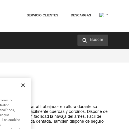
SERVICIO CLIENTES
DESCARGAS
Buscar
e
correcto
tráfico.
a para acompañar al trabajador en altura durante su
nalíticos,
hoja permite cortar fácilmente cuerdas y cordinos. Dispone de
ies y/o
etón y colgar con facilidad la navaja del arnés. Fácil de
b. Las cookies
, gracias a la rueda dentada. También dispone de seguro
u
ón abierta.