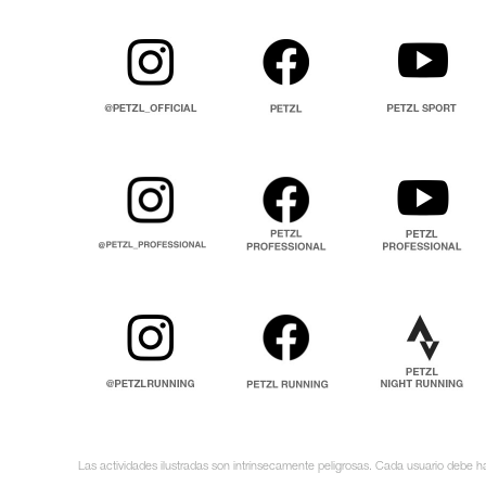
Las actividades ilustradas son intrínsecamente peligrosas. Cada usuario debe ha