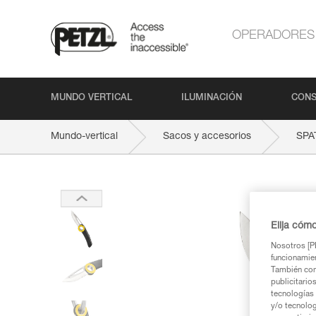
OPERADORES
MUNDO VERTICAL
ILUMINACIÓN
CONS
Mundo-vertical
Sacos y accesorios
SPA
Elija cóm
Nosotros [PE
funcionamien
También com
publicitario
tecnologías 
y/o tecnolog