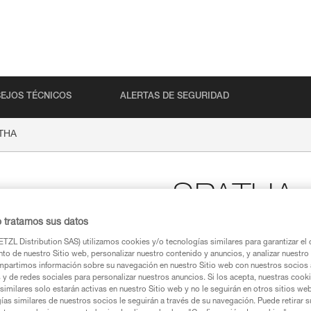
EJOS TÉCNICOS
ALERTAS DE SEGURIDAD
THA
SPATHA
o tratamos sus datos
Navaja mosquetoneabl
TZL Distribution SAS) utilizamos cookies y/o tecnologías similares para garantizar el 
to de nuestro Sitio web, personalizar nuestro contenido y anuncios, y analizar nuestro 
La navaja SPATHA está diseñad
partimos información sobre su navegación en nuestro Sitio web con nuestros socios a
trabajo diario. El perfil de la 
s y de redes sociales para personalizar nuestros anuncios. Si los acepta, nuestras cook
un orificio para pasar un mosqu
similares solo estarán activas en nuestro Sitio web y no le seguirán en otros sitios we
manipular, incluso con guantes
ías similares de nuestros socios le seguirán a través de su navegación. Puede retirar s
para bloquear la hoja en posici