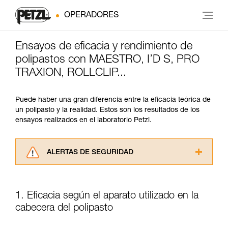
OPERADORES
Ensayos de eficacia y rendimiento de
polipastos con MAESTRO, I’D S, PRO
TRAXION, ROLLCLIP...
Puede haber una gran diferencia entre la eficacia teórica de
un polipasto y la realidad. Estos son los resultados de los
ensayos realizados en el laboratorio Petzl.
ALERTAS DE SEGURIDAD
Lea atentamente las fichas técnicas de los
productos utilizados en este consejo antes de
consultarlo. Usted debe comprender la
1. Eficacia según el aparato utilizado en la
información de la ficha técnica para poder
cabecera del polipasto
comprender este complemento informativo.
Dominar estas técnicas requiere una formación