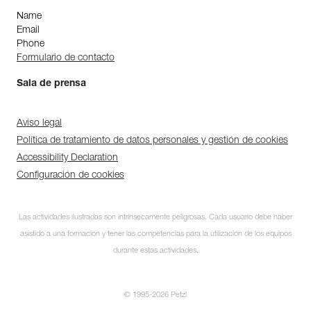
Name
Email
Phone
Formulario de contacto
Sala de prensa
Aviso legal
Política de tratamiento de datos personales y gestión de cookies
Accessibility Declaration
Configuración de cookies
Las actividades ilustradas son intrínsecamente peligrosas. Cada usuario debe haber
asistido a una formación y tener las competencias para la utilización de los equipos
durante estas actividades.
© 1995-2026 Petzl