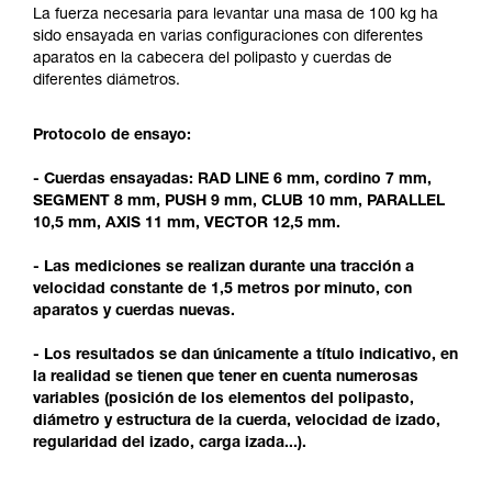
y un entrenamiento específico. Confirme a
La fuerza necesaria para levantar una masa de 100 kg ha
través de un profesional su capacidad para
sido ensayada en varias configuraciones con diferentes
ejecutar estas técnicas, solo y con total
aparatos en la cabecera del polipasto y cuerdas de
seguridad, antes de ejecutarlas de forma
diferentes diámetros.
autónoma.
Damos ejemplos de técnicas relacionadas con
Protocolo de ensayo:
su actividad. Pueden existir otras que no
describimos aquí.
- Cuerdas ensayadas: RAD LINE 6 mm, cordino 7 mm,
SEGMENT 8 mm, PUSH 9 mm, CLUB 10 mm, PARALLEL
10,5 mm, AXIS 11 mm, VECTOR 12,5 mm.
- Las mediciones se realizan durante una tracción a
velocidad constante de 1,5 metros por minuto, con
aparatos y cuerdas nuevas.
- Los resultados se dan únicamente a título indicativo, en
la realidad se tienen que tener en cuenta numerosas
variables (posición de los elementos del polipasto,
diámetro y estructura de la cuerda, velocidad de izado,
regularidad del izado, carga izada...).