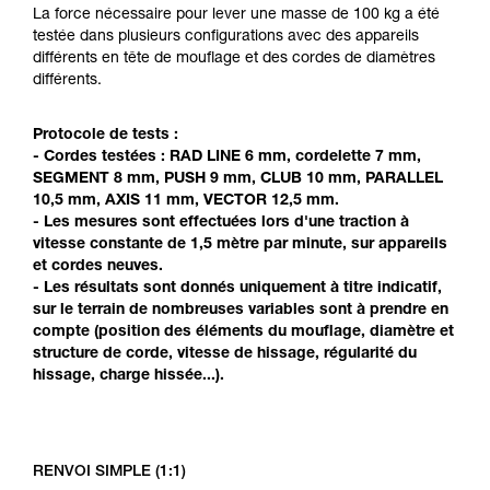
Maîtriser ces techniques nécessite une
La force nécessaire pour lever une masse de 100 kg a été
formation et un entraînement spécifique. Validez
testée dans plusieurs configurations avec des appareils
avec un professionnel votre capacité à refaire
différents en tête de mouflage et des cordes de diamètres
la manipulation, seul, en toute sécurité, avant
différents.
de la reproduire en autonomie.
Nous donnons des exemples de techniques
Protocole de tests :
liées à votre activité. Il peut en exister d’autres
- Cordes testées : RAD LINE 6 mm, cordelette 7 mm,
que nous ne décrivons pas ici.
SEGMENT 8 mm, PUSH 9 mm, CLUB 10 mm, PARALLEL
10,5 mm, AXIS 11 mm, VECTOR 12,5 mm.
- Les mesures sont effectuées lors d'une traction à
vitesse constante de 1,5 mètre par minute, sur appareils
et cordes neuves.
- Les résultats sont donnés uniquement à titre indicatif,
sur le terrain de nombreuses variables sont à prendre en
compte (position des éléments du mouflage, diamètre et
structure de corde, vitesse de hissage, régularité du
hissage, charge hissée...).
RENVOI SIMPLE (1:1)