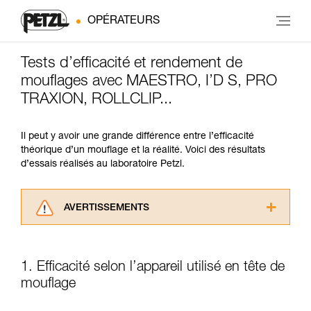
OPÉRATEURS
Tests d’efficacité et rendement de
mouflages avec MAESTRO, I’D S, PRO
TRAXION, ROLLCLIP...
Il peut y avoir une grande différence entre l’efficacité
théorique d’un mouflage et la réalité. Voici des résultats
d’essais réalisés au laboratoire Petzl.
AVERTISSEMENTS
Lisez attentivement les notices techniques des
produits utilisés dans ce conseil avant de le
consulter. Vous devez avoir compris les
1. Efficacité selon l’appareil utilisé en tête de
informations de la notice technique pour
mouflage
pouvoir comprendre ce complément
d’informations.