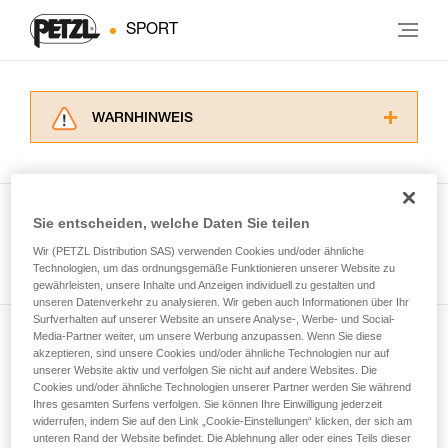
SPORT
WARNHINWEIS
Lesen Sie die Gebrauchsanweisungen der
Produkte, um die es in diesem Tech Tipp geht,
aufmerksam durch, bevor Sie diesen zu Rate
ziehen. Um diese Zusatzinformationen
Sie entscheiden, welche Daten Sie teilen
verstehen zu können, müssen Sie zuerst die in
Wir (PETZL Distribution SAS) verwenden Cookies und/oder ähnliche
Alle Techniken ansehen
der Gebrauchsanweisung enthaltenen
Technologien, um das ordnungsgemäße Funktionieren unserer Website zu
Informationen richtig verstanden haben.
gewährleisten, unsere Inhalte und Anzeigen individuell zu gestalten und
Die Beherrschung dieser Techniken setzt eine
unseren Datenverkehr zu analysieren. Wir geben auch Informationen über Ihr
entsprechende Ausbildung und ein spezielles
Surfverhalten auf unserer Website an unsere Analyse-, Werbe- und Social-
Training voraus. Prüfen Sie zusammen mit
Media-Partner weiter, um unsere Werbung anzupassen. Wenn Sie diese
Newsletter abonnieren
akzeptieren, sind unsere Cookies und/oder ähnliche Technologien nur auf
einem Profi, ob Sie in der Lage sind, den
unserer Website aktiv und verfolgen Sie nicht auf andere Websites. Die
Vorgang alleine sicher zu wiederholen, bevor
Cookies und/oder ähnliche Technologien unserer Partner werden Sie während
und auf dem Laufenden bleiben
Sie ihn eigenständig durchführen.
Ihres gesamten Surfens verfolgen. Sie können Ihre Einwilligung jederzeit
Wir geben Beispiele für die mit Ihrer Aktivität
widerrufen, indem Sie auf den Link „Cookie-Einstellungen“ klicken, der sich am
verbundenen Techniken. Möglicherweise gibt es
unteren Rand der Website befindet. Die Ablehnung aller oder eines Teils dieser
Email *