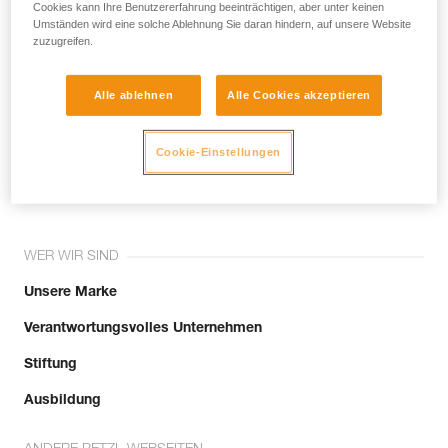
noch andere Techniken, die hier nicht
Cookies kann Ihre Benutzererfahrung beeinträchtigen, aber unter keinen
Umständen wird eine solche Ablehnung Sie daran hindern, auf unsere Website
beschrieben werden.
zuzugreifen.
Alle ablehnen
Alle Cookies akzeptieren
Tritt der Community bei!
Cookie-Einstellungen
WER WIR SIND
Unsere Marke
Verantwortungsvolles Unternehmen
Stiftung
Ausbildung