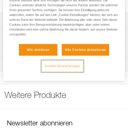
unserer Website aktiv und verfolgen Sie nicht auf andere Websites. Die
Baumwolle.
Cookies und/oder ähnliche Technologien unserer Partner werden Sie während
Ihres gesamten Surfens verfolgen. Sie können Ihre Einwilligung jederzeit
widerrufen, indem Sie auf den Link „Cookie-Einstellungen“ klicken, der sich am
unteren Rand der Website befindet. Die Ablehnung aller oder eines Teils dieser
Leistungsverzeichnis
Cookies kann Ihre Benutzererfahrung beeinträchtigen, aber unter keinen
Umständen wird eine solche Ablehnung Sie daran hindern, auf unsere Website
Weiches, gesundheitlich unbedenkliches Material:
zuzugreifen.
Technische Spezifikationen
- Das aus langen Baumwollfasern hergestellte Material ist
weich und waschbeständig.
Material: 100 % gekämmte Baumwolle 165 g/m²
Technische Informationen
- Zertifiziert nach dem OEKO-TEX® Standard 100: Das
Alle ablehnen
Alle Cookies akzeptieren
Material wurde nach strengen Vorgaben hergestellt, die
Zugrundeliegende Spezifikationen
Häufige Fragen
eine Behandlung mit gesundheitsschädlichen chemischen
Wartung
Häufige Fragen
Cookie-Einstellungen
Referenz : T001AA00
Substanzen ausschließen.
Farbe(n) : Schwarz
See all technical content
Größe : S
Brustumfang : 94 cm
Länge : 68 cm
Weitere Produkte
Verpackung : 1
Referenz : T001AA01
Farbe(n) : Schwarz
Größe : M
Brustumfang : 100 cm
Newsletter abonnieren
Länge : 70 cm