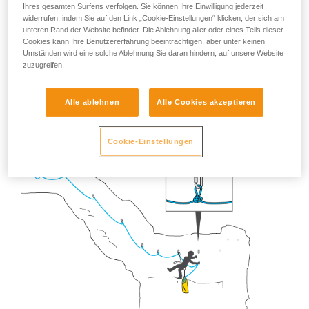
UNTERSTÜTZUNG BEI DER FORTBEWEGUNG
Ihres gesamten Surfens verfolgen. Sie können Ihre Einwilligung jederzeit
widerrufen, indem Sie auf den Link „Cookie-Einstellungen“ klicken, der sich am
unteren Rand der Website befindet. Die Ablehnung aller oder eines Teils dieser
Die Folgenden bewegen sich mit Hilfe des gespannten
Cookies kann Ihre Benutzererfahrung beeinträchtigen, aber unter keinen
Seilgeländers und der in kurzen Entfernungen angebrachten
Umständen wird eine solche Ablehnung Sie daran hindern, auf unsere Website
zuzugreifen.
Zwischensicherungen mittels Klettertechnik fort. Der
Schmetterlingsknoten lässt sich leicht verstellen, um das Seil
zu straffen.
Alle ablehnen
Alle Cookies akzeptieren
Cookie-Einstellungen