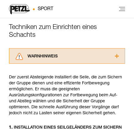
SPORT
Techniken zum Einrichten eines
Schachts
WARNHINWEIS
Lesen Sie die Gebrauchsanweisungen der
Produkte, um die es in diesem Tech Tipp geht,
Der zuerst Absteigende installiert die Seile, die zum Sichern
aufmerksam durch, bevor Sie diesen zu Rate
der Gruppe dienen und eine effiziente Fortbewegung
ziehen. Um diese Zusatzinformationen
ermöglichen. Er muss die geeigneten
verstehen zu können, müssen Sie zuerst die in
Ausrüstungskonfigurationen zur Fortbewegung beim Auf-
der Gebrauchsanweisung enthaltenen
und Abstieg wählen und die Sicherheit der Gruppe
Informationen richtig verstanden haben.
optimieren. Die schnelle Ausführung dieser Vorgänge darf
Die Beherrschung dieser Techniken setzt eine
jedoch nicht zu Lasten seiner eigenen Sicherheit gehen.
entsprechende Ausbildung und ein spezielles
Training voraus. Prüfen Sie zusammen mit
einem Profi, ob Sie in der Lage sind, den
1.
INSTALLATION EINES SEILGELÄNDERS ZUM SICHERN
Vorgang alleine sicher zu wiederholen, bevor