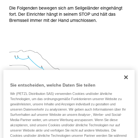
Sie ihn eigenständig durchführen.
Die Folgenden bewegen sich am Seilgeländer eingehängt
Wir geben Beispiele für die mit Ihrer Aktivität
fort. Der Einrichter hängt in seinem STOP und hält das
verbundenen Techniken. Möglicherweise gibt es
Bremsseil immer mit der Hand umschlossen.
noch andere Techniken, die hier nicht
beschrieben werden.
Sie entscheiden, welche Daten Sie teilen
Wir (PETZL Distribution SAS) verwenden Cookies und/oder ähnliche
Technologien, um das ordnungsgemäße Funktionieren unserer Website zu
gewährleisten, unsere Inhalte und Anzeigen individuell zu gestalten und
unseren Datenverkehr zu analysieren. Wir geben auch Informationen über Ihr
Surfverhalten auf unserer Website an unsere Analyse-, Werbe- und Social-
Media-Partner weiter, um unsere Werbung anzupassen. Wenn Sie diese
akzeptieren, sind unsere Cookies und/oder ähnliche Technologien nur auf
unserer Website aktiv und verfolgen Sie nicht auf andere Websites. Die
2.
INSTALLATION EINES SEILGELÄNDERS ZUR
Cookies und/oder ähnliche Technologien unserer Partner werden Sie während