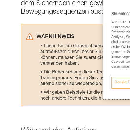
dem Sichernden einen gewissen Kom
Bewegungssequenzen ausarbeiten 
Sie entsc
Wir (PETZL 
Funktioniere
Datenverkehr
WARNHINWEIS
Analyse-, W
sind unsere 
Lesen Sie die Gebrauchsanweisungen der 
andere Webs
aufmerksam durch, bevor Sie diesen zu Ra
gesamten Sur
Einstellunge
können, müssen Sie zuerst die in der Gebr
Cookies kann
verstanden haben.
daran hinder
Die Beherrschung dieser Techniken setzt
Training voraus. Prüfen Sie zusammen mit e
Cookie-E
alleine sicher zu wiederholen, bevor Sie ih
Wir geben Beispiele für die mit Ihrer Akt
noch andere Techniken, die hier nicht bes