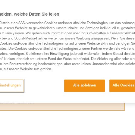
fort, wenn der Vorsteiger bestimmte
muss.
heiden, welche Daten Sie teilen
Distribution SAS) verwenden Cookies und/oder ähnliche Technologien, um das ordnu
n unserer Website zu gewährleisten, unsere Inhalte und Anzeigen individuell zu gestalte
 zu analysieren. Wir geben auch Informationen über Ihr Surfverhalten auf unserer Websi
erbe- und Social-Media-Partner weiter, um unsere Werbung anzupassen. Wenn Sie diese 
Cookies und/oder ähnliche Technologien nur auf unserer Website aktiv und verfolgen Sie
Produkte, um die es in diesem Tech Tipp geht,
ites. Die Cookies und/oder ähnliche Technologien unserer Partner werden Sie während 
te ziehen. Um diese Zusatzinformationen verstehen zu
fens verfolgen. Sie können Ihre Einwilligung jederzeit widerrufen, indem Sie auf den Li
n“ klicken, der sich am unteren Rand der Website befindet. Die Ablehnung aller oder ein
auchsanweisung enthaltenen Informationen richtig
 Ihre Benutzererfahrung beeinträchtigen, aber unter keinen Umständen wird eine solch
n, auf unsere Website zuzugreifen.
 eine entsprechende Ausbildung und ein spezielles
inem Profi, ob Sie in der Lage sind, den Vorgang
instellungen
Alle ablehnen
Alle Cookies
n eigenständig durchführen.
ivität verbundenen Techniken. Möglicherweise gibt es
chrieben werden.