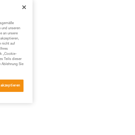
ngsgemäße
n und unseren
te an unsere
akzeptieren,
 nicht auf
Ihres
nk „Cookie-
es Teils dieser
e Ablehnung Sie
 akzeptieren