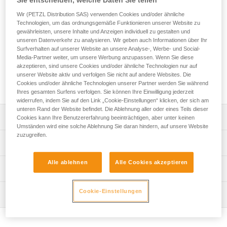
Kapazität von 25 Litern können Sie in dem Seilsack SPLIT
bis zu 120 m Seil transportieren. Auf der herausnehmbaren
Wir (PETZL Distribution SAS) verwenden Cookies und/oder ähnliche
Plane können Sie das Seil an der Kletterstelle geschützt
Technologien, um das ordnungsgemäße Funktionieren unserer Website zu
gewährleisten, unsere Inhalte und Anzeigen individuell zu gestalten und
auslegen. Der Rollverschluss macht den Seilsack besonders
unseren Datenverkehr zu analysieren. Wir geben auch Informationen über Ihr
kompakt und erleichtert den Transport. Dank der
Surfverhalten auf unserer Website an unsere Analyse-, Werbe- und Social-
verstellbaren Schulterträger lässt er sich auf dem Rücken,
Media-Partner weiter, um unsere Werbung anzupassen. Wenn Sie diese
am Bauch oder über einen anderen Rucksack tragen. Der
akzeptieren, sind unsere Cookies und/oder ähnliche Technologien nur auf
SPLIT-Seilsack schützt Ihr Seil wirksam vor Staub und
unserer Website aktiv und verfolgen Sie nicht auf andere Websites. Die
Abrieb.
Cookies und/oder ähnliche Technologien unserer Partner werden Sie während
Ihres gesamten Surfens verfolgen. Sie können Ihre Einwilligung jederzeit
widerrufen, indem Sie auf den Link „Cookie-Einstellungen“ klicken, der sich am
unteren Rand der Website befindet. Die Ablehnung aller oder eines Teils dieser
Leistungsverzeichnis
Cookies kann Ihre Benutzererfahrung beeinträchtigen, aber unter keinen
Umständen wird eine solche Ablehnung Sie daran hindern, auf unsere Website
zuzugreifen.
Seilsack zum einfachen Verstauen und Transport von bis
Technische Spezifikationen
zu 120 m Seil:
- Rucksack und TARP-Seilplane sind getrennt für ein
Alle ablehnen
Alle Cookies akzeptieren
Volumen: 25 Liter
Technische Informationen
leichteres Handling.
Gewicht: 600 g
- Das Volumen von 25 Litern ermöglicht, bis zu 120 m Seil
Häufige Fragen
zu verstauen.
Cookie-Einstellungen
Material: Polyester, Polyamid
Wartung
Häufige Fragen
- Schnelles Verstauen, ohne das Seil aufzuschießen.
Zugrundeliegende Spezifikationen
Einfach und funktionell:
See all technical content
- Die verstellbaren Schulterträger bieten verschiedene