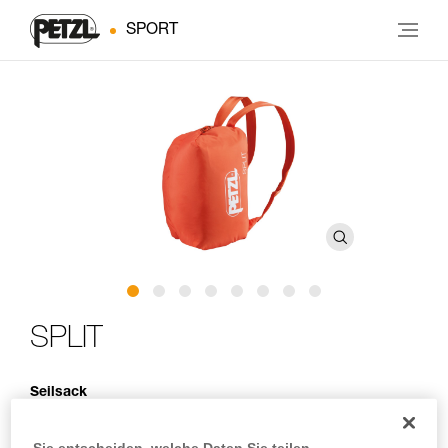
SPORT
SPLIT
Seilsack
So kommt Ihr Seil gut geschützt überall hin mit! Dank einer
Sie entscheiden, welche Daten Sie teilen