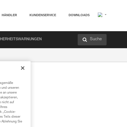
HÄNDLER
KUNDENSERVICE
DOWNLOADS
Suche
CHERHEITSWARNUNGEN
ngsgemäße
n und unseren
te an unsere
akzeptieren,
 nicht auf
Ihres
nk „Cookie-
es Teils dieser
e Ablehnung Sie