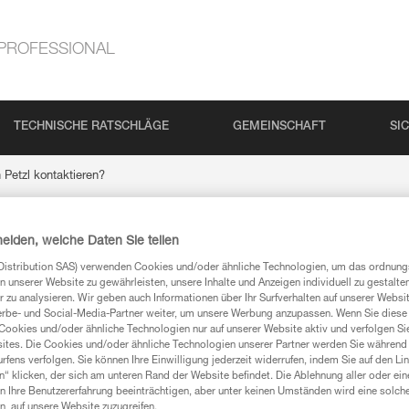
PROFESSIONAL
TECHNISCHE RATSCHLÄGE
GEMEINSCHAFT
SI
 Petzl kontaktieren?
heiden, welche Daten Sie teilen
tzl kontaktieren?
Distribution SAS) verwenden Cookies und/oder ähnliche Technologien, um das ordnu
n unserer Website zu gewährleisten, unsere Inhalte und Anzeigen individuell zu gestalte
 zu analysieren. Wir geben auch Informationen über Ihr Surfverhalten auf unserer Websi
erbe- und Social-Media-Partner weiter, um unsere Werbung anzupassen. Wenn Sie diese 
Cookies und/oder ähnliche Technologien nur auf unserer Website aktiv und verfolgen Sie
ites. Die Cookies und/oder ähnliche Technologien unserer Partner werden Sie während 
tzl
oder um
Pro Petzl
zu kontaktieren.
fens verfolgen. Sie können Ihre Einwilligung jederzeit widerrufen, indem Sie auf den Li
n“ klicken, der sich am unteren Rand der Website befindet. Die Ablehnung aller oder ein
 Ihre Benutzererfahrung beeinträchtigen, aber unter keinen Umständen wird eine solch
n, auf unsere Website zuzugreifen.