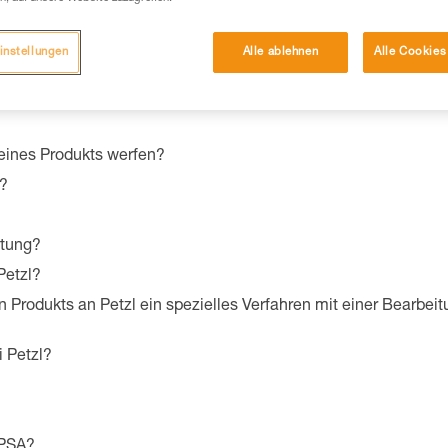
instellungen
Alle ablehnen
Alle Cookies
ualitäten und -eigenschaften Ihres Produkts zu finden?
eines Produkts werfen?
n?
stung?
Petzl?
n Produkts an Petzl ein spezielles Verfahren mit einer Bearb
i Petzl?
 PSA?