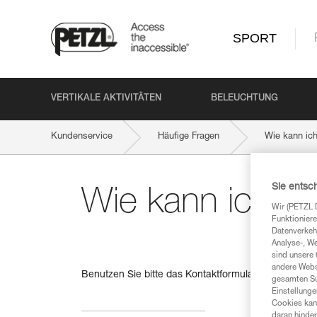
SPORT
VERTIKALE AKTIVITÄTEN
BELEUCHTUNG
Kundenservice
Häufige Fragen
Wie kann ich
Sie entsc
Wie kann ich Pe
Wir (PETZL 
Funktioniere
Datenverkehr
Analyse-, W
sind unsere 
andere Webs
Benutzen Sie bitte das Kontaktformular, um
Sport Pe
gesamten Sur
Einstellunge
Cookies kann
daran hinder