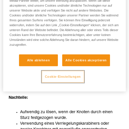
Media-Partner weiter, um unsere Werbung anzupassen. Wenn Sie diese
akzeptieren, sind unsere Cookies und/oder ähnliche Technologien nur auf
unserer Website aktiv und verfolgen Sie nicht auf andere Websites. Die
Cookies und/oder ähnliche Technologien unserer Partner werden Sie während
Ihres gesamten Surfens verfolgen. Sie können Ihre Einwilligung jederzeit
widerrufen, indem Sie auf den Link „Cookie-Einstellungen“ klicken, der sich am
unteren Rand der Website befindet. Die Ablehnung aller oder eines Teils dieser
Cookies kann Ihre Benutzererfahrung beeinträchtigen, aber unter keinen
Umständen wird eine solche Ablehnung Sie daran hindern, auf unsere Website
zuzugreifen.
Anseilen mit Karabiner per Achterknoten
Alle ablehnen
Alle Cookies akzeptieren
Vorteile:
Cookie-Einstellungen
Sehr zuverlässig, wenn der Knoten richtig geknüpft ist.
Nachteile:
Aufwendig zu lösen, wenn der Knoten durch einen
Sturz festgezogen wurde.
Verwendung eines Verriegelungskarabiners oder