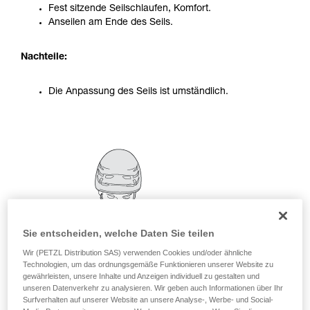
Fest sitzende Seilschlaufen, Komfort.
Sie ihn eigenständig durchführen.
Anseilen am Ende des Seils.
Wir geben Beispiele für die mit Ihrer Aktivität
verbundenen Techniken. Möglicherweise gibt es
noch andere Techniken, die hier nicht
Nachteile:
beschrieben werden.
Die Anpassung des Seils ist umständlich.
Sie entscheiden, welche Daten Sie teilen
Wir (PETZL Distribution SAS) verwenden Cookies und/oder ähnliche
Technologien, um das ordnungsgemäße Funktionieren unserer Website zu
gewährleisten, unsere Inhalte und Anzeigen individuell zu gestalten und
unseren Datenverkehr zu analysieren. Wir geben auch Informationen über Ihr
Surfverhalten auf unserer Website an unsere Analyse-, Werbe- und Social-