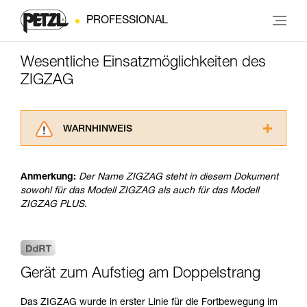
PROFESSIONAL
Wesentliche Einsatzmöglichkeiten des
ZIGZAG
WARNHINWEIS
Lesen Sie die Gebrauchsanweisungen der
Produkte, um die es in diesem Tech Tipp geht,
Anmerkung:
Der Name ZIGZAG steht in diesem Dokument
aufmerksam durch, bevor Sie diesen zu Rate
sowohl für das Modell ZIGZAG als auch für das Modell
ziehen. Um diese Zusatzinformationen
ZIGZAG PLUS.
verstehen zu können, müssen Sie zuerst die in
der Gebrauchsanweisung enthaltenen
Informationen richtig verstanden haben.
Die Beherrschung dieser Techniken setzt eine
entsprechende Ausbildung und ein spezielles
Gerät zum Aufstieg am Doppelstrang
Training voraus. Prüfen Sie zusammen mit
einem Profi, ob Sie in der Lage sind, den
Das ZIGZAG wurde in erster Linie für die Fortbewegung im
Vorgang alleine sicher zu wiederholen, bevor