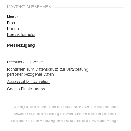
KONTAKT AUFNEHMEN
Name
Email
Phone
Kontaktformular
Pressezugang
Rechtliche Hinweise
Richtlinien zum Datenschutz, zur Verarbeitung
personenbezogener Daten
Accessibility Declaration
Cookie-Einstellungen
Die dargestellten Aktivitäten sind mit Risiken und Gefahren verbunden. Jeder
Anwender muss eine Ausbildung absolviert haben und über entsprechende
Kompetenzen in der Benutzung der Ausrüstung bei diesen Aktivitäten verfügen.