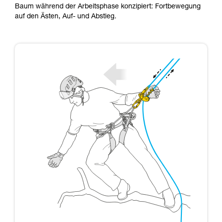
Baum während der Arbeitsphase konzipiert: Fortbewegung
Sie ihn eigenständig durchführen.
auf den Ästen, Auf- und Abstieg.
Wir geben Beispiele für die mit Ihrer Aktivität
verbundenen Techniken. Möglicherweise gibt es
noch andere Techniken, die hier nicht
beschrieben werden.