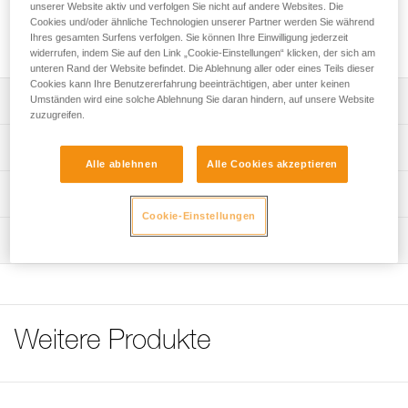
unserer Website aktiv und verfolgen Sie nicht auf andere Websites. Die
Cookies und/oder ähnliche Technologien unserer Partner werden Sie während
Das STRING-Element hält das Verbindungselement in der
Ihres gesamten Surfens verfolgen. Sie können Ihre Einwilligung jederzeit
richtigen Position und schützt das Gurtband vor Abrieb.
widerrufen, indem Sie auf den Link „Cookie-Einstellungen“ klicken, der sich am
unteren Rand der Website befindet. Die Ablehnung aller oder eines Teils dieser
Cookies kann Ihre Benutzererfahrung beeinträchtigen, aber unter keinen
Umständen wird eine solche Ablehnung Sie daran hindern, auf unsere Website
Leistungsverzeichnis
zuzugreifen.
Hält das Verbindungselement in der richtigen Position und
Technische Spezifikationen
schützt das Gurtband vor Abrieb.
Alle ablehnen
Alle Cookies akzeptieren
STRING M: für Schlingen von 15 bis 20 mm Breite
Material: TPE (thermoplastisches Elastomer)
Technische Informationen
STRING XL: für Schlingen von 25 bis 30 mm Breite
Cookie-Einstellungen
Zugrundeliegende Spezifikationen
Gebrauchsanleitung
Wartung
Das PDF herunterladen technical-notice-STRING-1
Hinweis: Für im Pack verkaufte Artikel ist der
Referenz : M090BA00
Weiterverkauf einzelner Produkte aus dem Pack nicht
Größe : M
Pflegeempfehlungen für Ihre Ausrüstung
zulässig.
Gewicht : 3 g
Das PDF herunterladen Maintenance tips
Garantie : 3 Jahre
Häufige Fragen
Verpackung : 1
Häufige Fragen
Weitere Produkte
Referenz : M090AA01
Größe : XL
See all technical content
Gewicht : 10 g
Garantie : 3 Jahre