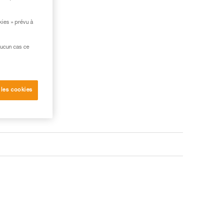
kies » prévu à
aucun cas ce
 les cookies