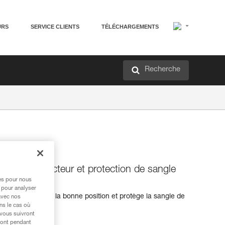
URS
SERVICE CLIENTS
TÉLÉCHARGEMENTS
Recherche
 pour connecteur et protection de sangle
res pour nous
 pour analyser
onnecteur dans la bonne position et protège la sangle de
avec nos
ns le cas où
 vous suivront
ront pendant