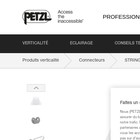
PROFESSION
VERTICALITÉ
ECLAIRAGE
CONSEILS T
Produits verticalité
Connecteurs
STRIN
Faites un
Nous (PETZL 
assurer du b
notre trafic
partenaires 
vous les acc
pas sur d’au