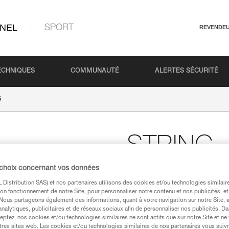
NEL
SPORT
REVENDE
ECHNIQUES
COMMUNAUTÉ
ALERTES SÉCURITÉ
G
STRING
 choix concernant vos données
Accessoire de maintien
(pack de 10)
Distribution SAS) et nos partenaires utilisons des cookies et/ou technologies similai
on fonctionnement de notre Site, pour personnaliser notre contenu et nos publicités, et
STRING permet le maintien du c
. Nous partageons également des informations, quant à votre navigation sur notre Site, 
l'abrasion.
analytiques, publicitaires et de réseaux sociaux afin de personnaliser nos publicités. Da
eptez, nos cookies et/ou technologies similaires ne sont actifs que sur notre Site et ne
tres sites web. Les cookies et/ou technologies similaires de nos partenaires vous suiv