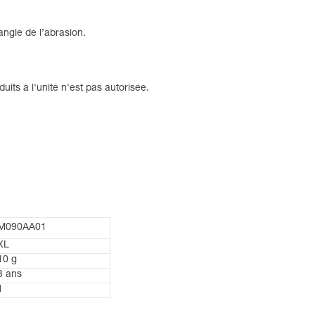
angle de l’abrasion.
uits à l'unité n'est pas autorisée.
M090AA01
XL
10 g
3 ans
1