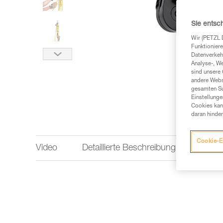
Sie entsc
Wir (PETZL 
Funktioniere
Datenverkehr
Analyse-, W
sind unsere 
andere Webs
gesamten Sur
Einstellunge
Cookies kann
daran hinder
Cookie-E
Video
Detaillierte Beschreibung
Techn