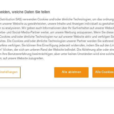
Seitenteil integrierte Bremse 
einer Laufrichtung erhöhen die
von schweren Lasten. Die zwei 
heiden, welche Daten Sie teilen
Weiterlesen
Distribution SAS) verwenden Cookies und/oder ähnliche Technologien, um das ordnu
n unserer Website zu gewährleisten, unsere Inhalte und Anzeigen individuell zu gestalte
 zu analysieren. Wir geben auch Informationen über Ihr Surfverhalten auf unserer Websi
Einen Händler finden
erbe- und Social-Media-Partner weiter, um unsere Werbung anzupassen. Wenn Sie diese 
Cookies und/oder ähnliche Technologien nur auf unserer Website aktiv und verfolgen Sie
ites. Die Cookies und/oder ähnliche Technologien unserer Partner werden Sie während 
fens verfolgen. Sie können Ihre Einwilligung jederzeit widerrufen, indem Sie auf den Li
n“ klicken, der sich am unteren Rand der Website befindet. Die Ablehnung aller oder ein
 Ihre Benutzererfahrung beeinträchtigen, aber unter keinen Umständen wird eine solch
n, auf unsere Website zuzugreifen.
instellungen
Alle ablehnen
Alle Cookies
Weitere Produkt
ische Informationen
Wartung