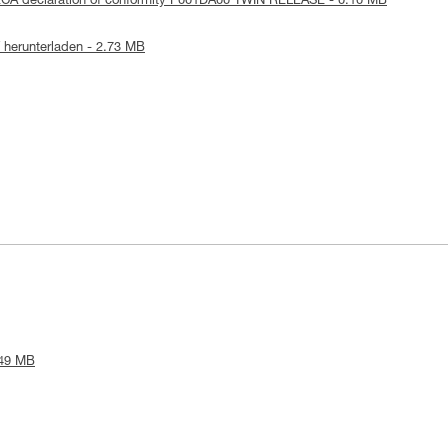
KCA declaration of conformity P001DA00 TWIN RELEASE - 0.10 MB
herunterladen - 2.73 MB
.49 MB