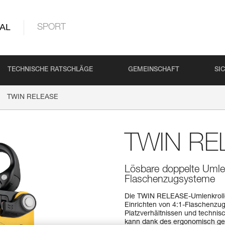
AL
SPORT
TECHNISCHE RATSCHLÄGE
GEMEINSCHAFT
SI
TWIN RELEASE
TWIN RE
Lösbare doppelte Umlen
Flaschenzugsysteme
Die TWIN RELEASE-Umlenkrolle m
Einrichten von 4:1-Flaschenzu
Platzverhältnissen und technis
kann dank des ergonomisch gef