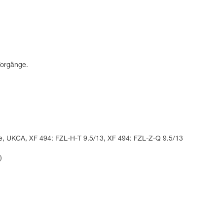
Vorgänge.
se, UKCA, XF 494: FZL-H-T 9.5/13, XF 494: FZL-Z-Q 9.5/13
)