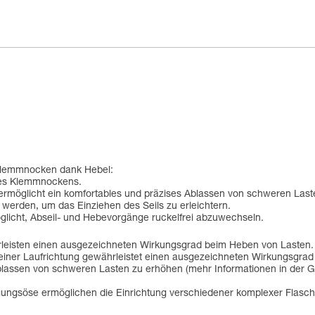
 Klemmnocken dank Hebel:
des Klemmnockens.
e ermöglicht ein komfortables und präzises Ablassen von schweren Last
 werden, um das Einziehen des Seils zu erleichtern.
licht, Abseil- und Hebevorgänge ruckelfrei abzuwechseln.
hrleisten einen ausgezeichneten Wirkungsgrad beim Heben von Lasten.
 einer Laufrichtung gewährleistet einen ausgezeichneten Wirkungsgrad
blassen von schweren Lasten zu erhöhen (mehr Informationen in der 
stigungsöse ermöglichen die Einrichtung verschiedener komplexer Flas