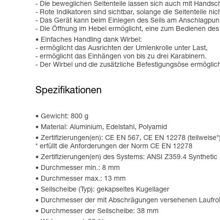
- Die beweglichen Seitenteile lassen sich auch mit Handsch
- Rote Indikatoren sind sichtbar, solange die Seitenteile nich
- Das Gerät kann beim Einlegen des Seils am Anschlagpunk
- Die Öffnung im Hebel ermöglicht, eine zum Bedienen des
Einfaches Handling dank Wirbel:
- ermöglicht das Ausrichten der Umlenkrolle unter Last,
- ermöglicht das Einhängen von bis zu drei Karabinern.
- Der Wirbel und die zusätzliche Befestigungsöse ermögli
Spezifikationen
Gewicht: 800 g
Material: Aluminium, Edelstahl, Polyamid
Zertifizierungen(en): CE EN 567, CE EN 12278 (teilweis
* erfüllt die Anforderungen der Norm CE EN 12278
Zertifizierungen(en) des Systems: ANSI Z359.4 Syntheti
Durchmesser min.: 8 mm
Durchmesser max.: 13 mm
Seilscheibe (Typ): gekapseltes Kugellager
Durchmesser der mit Abschrägungen versehenen Laufro
Durchmesser der Seilscheibe: 38 mm