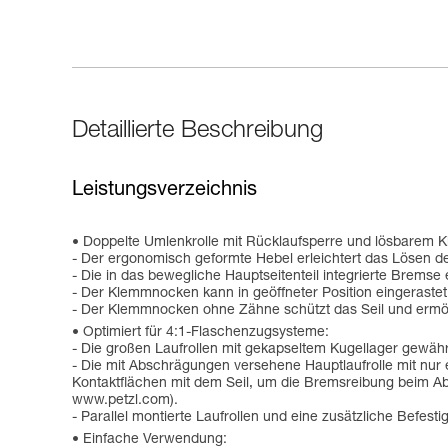
Detaillierte Beschreibung
Leistungsverzeichnis
Doppelte Umlenkrolle mit Rücklaufsperre und lösbarem
- Der ergonomisch geformte Hebel erleichtert das Lösen 
- Die in das bewegliche Hauptseitenteil integrierte Brems
- Der Klemmnocken kann in geöffneter Position eingerastet
- Der Klemmnocken ohne Zähne schützt das Seil und ermög
Optimiert für 4:1-Flaschenzugsysteme:
- Die großen Laufrollen mit gekapseltem Kugellager gewä
- Die mit Abschrägungen versehene Hauptlaufrolle mit nur
Kontaktflächen mit dem Seil, um die Bremsreibung beim A
www.petzl.com).
- Parallel montierte Laufrollen und eine zusätzliche Befe
Einfache Verwendung: