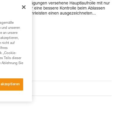
und die mit Abschrägungen versehene Hauptlaufrolle mit nur
 Bremsreibung für eine bessere Kontrolle beim Ablassen
Laufrollen gewährleisten einen ausgezeichneten...
ngsgemäße
n und unseren
te an unsere
akzeptieren,
 nicht auf
Ihres
nk „Cookie-
es Teils dieser
e Ablehnung Sie
 akzeptieren
e