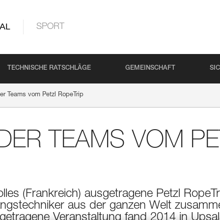
AL
SPORT
TECHNISCHE RATSCHLÄGE
GEMEINSCHAFT
SI
der Teams vom Petzl RopeTrip
 DER TEAMS VOM PE
les (Frankreich) ausgetragene Petzl RopeTrip
angstechniker aus der ganzen Welt zusamme
getragene Veranstaltung fand 2014 in Ups