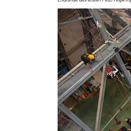
Endrunde des ersten Petzl RopeTrip