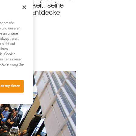
ie Möglichkeit, seine
beweisen. Entdecke
ngsgemäße
n und unseren
te an unsere
akzeptieren,
 nicht auf
Ihres
nk „Cookie-
es Teils dieser
e Ablehnung Sie
 akzeptieren