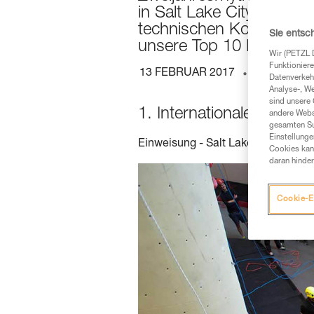
in Salt Lake City (USA) s
technischen Kompetenze
Sie entsc
unsere Top 10 Fotos de
Wir (PETZL 
Funktioniere
13 FEBRUAR 2017
ZUGANG M
Datenverkehr
Analyse-, W
sind unsere 
1. Internationale Konfer
andere Webs
gesamten Sur
Einstellunge
Einweisung - Salt Lake City, USA
Cookies kann
daran hinder
Cookie-E