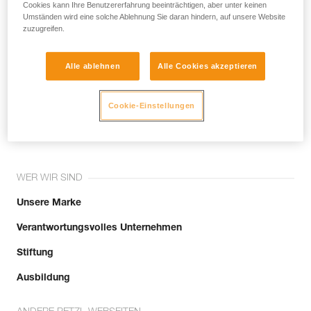
noch andere Techniken, die hier nicht
Cookies kann Ihre Benutzererfahrung beeinträchtigen, aber unter keinen
Umständen wird eine solche Ablehnung Sie daran hindern, auf unsere Website
beschrieben werden.
zuzugreifen.
Alle ablehnen
Alle Cookies akzeptieren
Tritt der Community bei!
Cookie-Einstellungen
WER WIR SIND
Unsere Marke
Verantwortungsvolles Unternehmen
Stiftung
Ausbildung