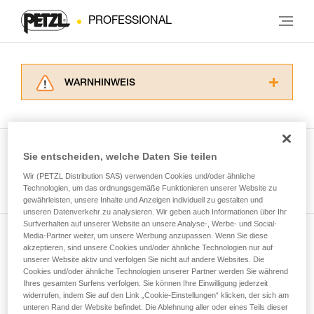
PROFESSIONAL
WARNHINWEIS
Lesen Sie die Gebrauchsanweisungen der
Produkte, um die es in diesem Tech Tipp geht,
aufmerksam durch, bevor Sie diesen zu Rate
ziehen. Um diese Zusatzinformationen
Sie entscheiden, welche Daten Sie teilen
verstehen zu können, müssen Sie zuerst die in
Wir (PETZL Distribution SAS) verwenden Cookies und/oder ähnliche
Alle Techniken ansehen
der Gebrauchsanweisung enthaltenen
Technologien, um das ordnungsgemäße Funktionieren unserer Website zu
Informationen richtig verstanden haben.
gewährleisten, unsere Inhalte und Anzeigen individuell zu gestalten und
Die Beherrschung dieser Techniken setzt eine
unseren Datenverkehr zu analysieren. Wir geben auch Informationen über Ihr
entsprechende Ausbildung und ein spezielles
Surfverhalten auf unserer Website an unsere Analyse-, Werbe- und Social-
Training voraus. Prüfen Sie zusammen mit
Media-Partner weiter, um unsere Werbung anzupassen. Wenn Sie diese
Newsletter abonnieren
akzeptieren, sind unsere Cookies und/oder ähnliche Technologien nur auf
einem Profi, ob Sie in der Lage sind, den
unserer Website aktiv und verfolgen Sie nicht auf andere Websites. Die
Vorgang alleine sicher zu wiederholen, bevor
Cookies und/oder ähnliche Technologien unserer Partner werden Sie während
und auf dem Laufenden bleiben
Sie ihn eigenständig durchführen.
Ihres gesamten Surfens verfolgen. Sie können Ihre Einwilligung jederzeit
Wir geben Beispiele für die mit Ihrer Aktivität
widerrufen, indem Sie auf den Link „Cookie-Einstellungen“ klicken, der sich am
verbundenen Techniken. Möglicherweise gibt es
unteren Rand der Website befindet. Die Ablehnung aller oder eines Teils dieser
Email *