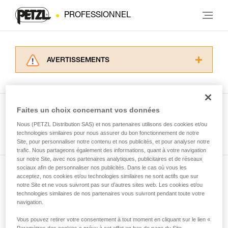
PROFESSIONNEL
AVERTISSEMENTS
Lisez attentivement les notices techniques des
produits utilisés dans ce conseil avant de le
consulter. Vous devez avoir compris les
informations de la notice technique pour
Faites un choix concernant vos données
pouvoir comprendre ce complément
Nous (PETZL Distribution SAS) et nos partenaires utilisons des cookies et/ou
Voir tous les conseils
d’informations.
technologies similaires pour nous assurer du bon fonctionnement de notre
Maîtriser ces techniques nécessite une
Site, pour personnaliser notre contenu et nos publicités, et pour analyser notre
formation et un entraînement spécifique. Validez
trafic. Nous partageons également des informations, quant à votre navigation
sur notre Site, avec nos partenaires analytiques, publicitaires et de réseaux
avec un professionnel votre capacité à refaire
sociaux afin de personnaliser nos publicités. Dans le cas où vous les
la manipulation, seul, en toute sécurité, avant
acceptez, nos cookies et/ou technologies similaires ne sont actifs que sur
Abonnez-vous à la newsletter
de la reproduire en autonomie.
notre Site et ne vous suivront pas sur d’autres sites web. Les cookies et/ou
Nous donnons des exemples de techniques
technologies similaires de nos partenaires vous suivront pendant toute votre
et restez connecté à notre actualité
liées à votre activité. Il peut en exister d’autres
navigation.
que nous ne décrivons pas ici.
Vous pouvez retirer votre consentement à tout moment en cliquant sur le lien «
Email *