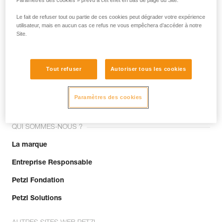
Paramètres des cookies » prévu à cet effet en bas de page du Site.
Le fait de refuser tout ou partie de ces cookies peut dégrader votre expérience
utilisateur, mais en aucun cas ce refus ne vous empêchera d’accéder à notre
Site.
Tout refuser
Autoriser tous les cookies
Rejoignez la communauté !
Paramètres des cookies
QUI SOMMES-NOUS ?
La marque
Entreprise Responsable
Petzl Fondation
Petzl Solutions