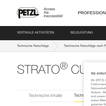
PROFESSION
VERTIKALE AKTIVITÄTEN
BELEUCHTUNG
Technische Ratschläge
Technische Ratschläge nach P
®
STRATO
CUST
Sie entsc
Wir (PETZL 
Funktioniere
Datenverkehr
Analyse-, W
Technische Infor
Technische Inhalte
sind unsere 
andere Webs
gesamten Sur