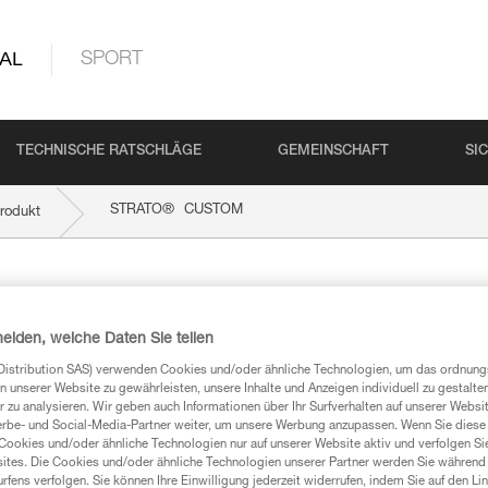
AL
SPORT
TECHNISCHE RATSCHLÄGE
GEMEINSCHAFT
SI
®
STRATO
CUSTOM
rodukt
OM
heiden, welche Daten Sie teilen
Distribution SAS) verwenden Cookies und/oder ähnliche Technologien, um das ordnu
n unserer Website zu gewährleisten, unsere Inhalte und Anzeigen individuell zu gestalte
 zu analysieren. Wir geben auch Informationen über Ihr Surfverhalten auf unserer Websi
erbe- und Social-Media-Partner weiter, um unsere Werbung anzupassen. Wenn Sie diese 
mationen
Cookies und/oder ähnliche Technologien nur auf unserer Website aktiv und verfolgen Sie
ites. Die Cookies und/oder ähnliche Technologien unserer Partner werden Sie während 
fens verfolgen. Sie können Ihre Einwilligung jederzeit widerrufen, indem Sie auf den Li