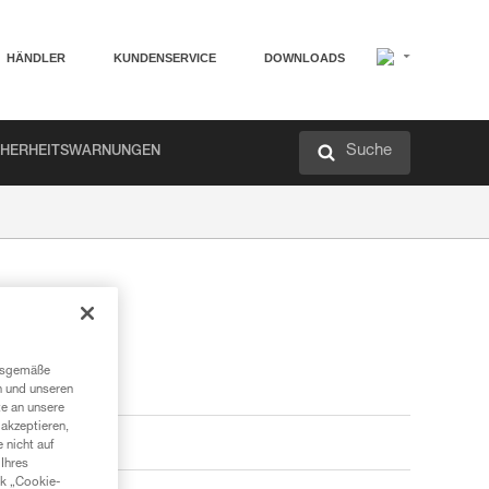
HÄNDLER
KUNDENSERVICE
DOWNLOADS
Suche
CHERHEITSWARNUNGEN
ngsgemäße
n und unseren
te an unsere
akzeptieren,
 nicht auf
Ihres
nk „Cookie-