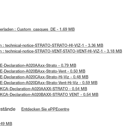
erladen : Custom_casques_DE - 1.69 MB
n : technical-notice-STRATO-STRATO-HI-VIZ-1 - 3.36 MB
n : technical-notice-STRATO-VENT-STATO-VENT-HI-VIZ-1 - 3.18 MB
UE-Declaration-A020AAxx-Strato - 0.79 MB
UE-Declaration-A020BAxx-Strato-Vent - 0.50 MB
E-Declaration-A020CAxx-Strato-Hi-Viz - 0.48 MB
E-Declaration-A020DAxx-Strato-Vent-Hi-Viz - 0.59 MB
 UKCA-Declaration-A020AAXX-STRATO - 0.54 MB
 UKCA-Declaration-A020BAXX-STRATO VENT - 0.54 MB
estände
Entdecken Sie ePPEcentre
2.49 MB