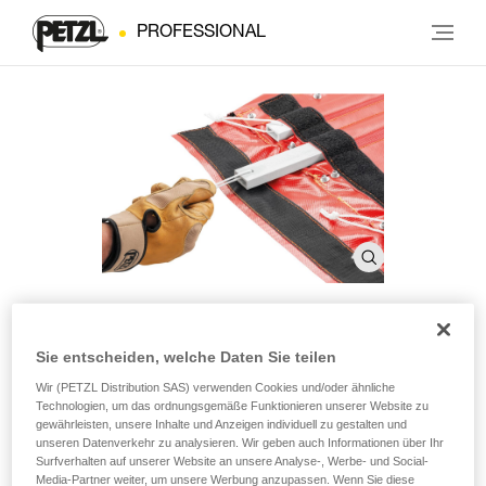
PROFESSIONAL
Sie entscheiden, welche Daten Sie teilen
Stangen NEST
Wir (PETZL Distribution SAS) verwenden Cookies und/oder ähnliche
Technologien, um das ordnungsgemäße Funktionieren unserer Website zu
gewährleisten, unsere Inhalte und Anzeigen individuell zu gestalten und
Ersatzstangen für NEST-Rettungstrage (4er-Pack)
unseren Datenverkehr zu analysieren. Wir geben auch Informationen über Ihr
Surfverhalten auf unserer Website an unsere Analyse-, Werbe- und Social-
Set mit vier Ersatzstangen kompatibel mit der NEST-
Media-Partner weiter, um unsere Werbung anzupassen. Wenn Sie diese