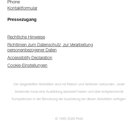
Phone
Kontaktformular
Pressezugang
Rechtliche Hinweise
Richtlinien zum Datenschutz, zur Verarbeitung
personenbezogener Daten
Accessibility Declaration
Cookie-Einstellungen
Die dargestellten Aktivitäten sind mit Risiken und Gefahren verbunden. Jeder
Anwender muss eine Ausbildung absolviert haben und über entsprechende
Kompetenzen in der Benutzung der Ausrüstung bei diesen Aktivitäten verfügen.
© 1995-2026 Petzl