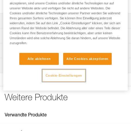
Rettungstrage (seit 2020 im Handel erhältlich).
akzeptieren, sind unsere Cookies und/oder ähnliche Technologien nur auf
unserer Website aktiv und verfolgen Sie nicht auf andere Websites. Die
Cookies und/oder ähnliche Technologien unserer Partner werden Sie während
Ihres gesamten Surfens verfolgen. Sie können Ihre Einwilligung jederzeit
Leistungsverzeichnis
widerrufen, indem Sie auf den Link „Cookie-Einstellungen“ klicken, der sich am
unteren Rand der Website befindet. Die Ablehnung aller oder eines Teils dieser
Ersatzstangen kompatibel mit der NEST-Rettungstrage, die
Cookies kann Ihre Benutzererfahrung beeinträchtigen, aber unter keinen
Technische Spezifikationen
Umständen wird eine solche Ablehnung Sie daran hindern, auf unsere Website
seit 2020 im Handel erhältlich ist (Referenz S061AA00).
zuzugreifen.
Vier Ersatzstangen für die NEST-Rettungstrage zur
Material: Polyester, Glasfaser
Technische Informationen
Verlängerung der Lebensdauer der Trage im Falle
Gewicht: 3640 g
abgenutzter Latten.
Alle ablehnen
Alle Cookies akzeptieren
Gebrauchsanleitung
Wartung
Zugrundeliegende Spezifikationen
Das PDF herunterladen technical-notice-Lattes-NEST
Häufige Fragen
Cookie-Einstellungen
Referenz : S61904
Häufige Fragen
Garantie : 3 Jahre
Verpackung : 1
See all technical content
Weitere Produkte
Verwandte Produkte