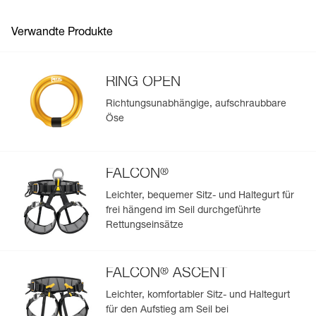
Häufige Fragen
Referenz : C030BA00
Garantie : 3 Jahre
Verwandte Produkte
See all technical content
Verpackung : 1
RING OPEN
Richtungsunabhängige, aufschraubbare
Öse
Einfache Verwaltung und Überprüfung Ihrer PSA
Fügen Sie ein Petzl-Produkt durch das Einscannen seiner
Datamatrix hinzu: Alle Produktinformationen werden
®
automatisch hochgeladen.
FALCON
Importieren und exportieren Sie problemlos die Daten
Leichter, bequemer Sitz- und Haltegurt für
Ihrer vorhandenen PSA-Bestände.
frei hängend im Seil durchgeführte
Rettungseinsätze
Sehen Sie sich die Geschichte eines Produkts ab dem
Herstellungsdatum an.
®
FALCON
ASCENT
Mehr erfahren
Leichter, komfortabler Sitz- und Haltegurt
für den Aufstieg am Seil bei