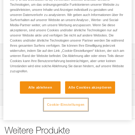
Mit dem RING2SIDE-Zubehör lässt sich eine seitliche
Technologien, um das ordnungsgemäße Funktionieren unserer Website zu
Halteösen aus Gurtband am FALCON- und FALCON
gewährleisten, unsere Inhalte und Anzeigen individuell zu gestalten und
ASCENT-Gurt in eine Halteöse aus Metall umbauen. Die
unseren Datenverkehr zu analysieren. Wir geben auch Informationen über Ihr
große Öse und die intuitive Einhängrichtung erleichtern das
Surfverhalten auf unserer Website an unsere Analyse-, Werbe- und Social-
Media-Partner weiter, um unsere Werbung anzupassen. Wenn Sie diese
Einhängen. Bei Nichtgebrauch lässt es sich einklappen, um
akzeptieren, sind unsere Cookies und/oder ähnliche Technologien nur auf
Hängenbleiben zu verhindern.
unserer Website aktiv und verfolgen Sie nicht auf andere Websites. Die
Cookies und/oder ähnliche Technologien unserer Partner werden Sie während
Ihres gesamten Surfens verfolgen. Sie können Ihre Einwilligung jederzeit
widerrufen, indem Sie auf den Link „Cookie-Einstellungen“ klicken, der sich am
Leistungsverzeichnis
unteren Rand der Website befindet. Die Ablehnung aller oder eines Teils dieser
Cookies kann Ihre Benutzererfahrung beeinträchtigen, aber unter keinen
Zubehör zum Umbauen einer seitlichen Halteöse aus
Umständen wird eine solche Ablehnung Sie daran hindern, auf unsere Website
Technische Spezifikationen
Gurtband in eine Halteöse aus Metall:
zuzugreifen.
- kompatibel mit den Gurten FALCON und FALCON
Material: Aluminium, Kunststoff
Technische Informationen
ASCENT,
Alle ablehnen
Alle Cookies akzeptieren
Gewicht: 75 g
- besteht aus einer halbstarren Komponente und einem
Gebrauchsanleitung
RING OPEN,
Bruchlast längs: 23 kN
Wartung
Das PDF herunterladen technical-notice-RING2SIDE-01
- große Öse und intuitive Einhängrichtung erleichtern das
Cookie-Einstellungen
Das PDF herunterladen technical-notice-RING-OPEN-1
Bruchlast quer: 23 kN
Einhängen,
- lässt sich bei Nichtgebrauch einklappen, um
Konformitätserklärung
Durchmesser der großen Öse (innen): 46 mm
Hängenbleiben zu verhindern.
Das PDF herunterladen UE-Declaration-M028AA00-P28-
Zertifizierung(en): CE EN 362 type M, UKCA, EAC
RINGOPEN
Weitere Produkte
Zugrundeliegende Spezifikationen
Häufige Fragen